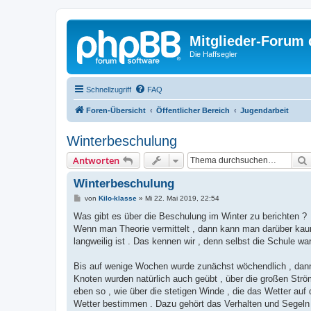
Mitglieder-Forum
Die Haffsegler
Schnellzugriff
FAQ
Foren-Übersicht
Öffentlicher Bereich
Jugendarbeit
Winterbeschulung
Antworten
Winterbeschulung
B
von
Kilo-klasse
»
Mi 22. Mai 2019, 22:54
e
i
Was gibt es über die Beschulung im Winter zu berichten ?
t
Wenn man Theorie vermittelt , dann kann man darüber kaum b
r
a
langweilig ist . Das kennen wir , denn selbst die Schule wa
g
Bis auf wenige Wochen wurde zunächst wöchendlich , dann 
Knoten wurden natürlich auch geübt , über die großen Str
eben so , wie über die stetigen Winde , die das Wetter auf
Wetter bestimmen . Dazu gehört das Verhalten und Segeln 