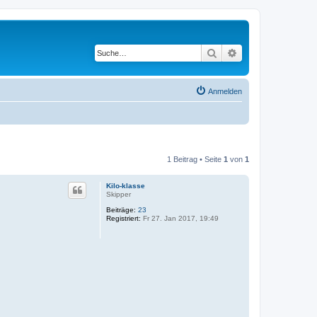
Suche
Erweiterte Suche
Anmelden
1 Beitrag • Seite
1
von
1
Kilo-klasse
Skipper
Beiträge:
23
Registriert:
Fr 27. Jan 2017, 19:49