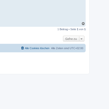
N
a
1 Beitrag • Seite
1
von
1
c
h
o
Gehe zu
b
e
n
Alle Cookies löschen
Alle Zeiten sind
UTC+02:00