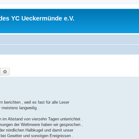
 des YC Ueckermünde e.V.
Suche
Erweiterte Suche
erichten , weil es fast für alle Leser
r meistens langweilig .
im Abstand von vierzehn Tagen unterrichtet .
ömungen der Weltmeere haben wir gesprochen ,
 der nördlichen Halbkugel und damit unser
bei Gewitter und sonstigen Ereignissen .