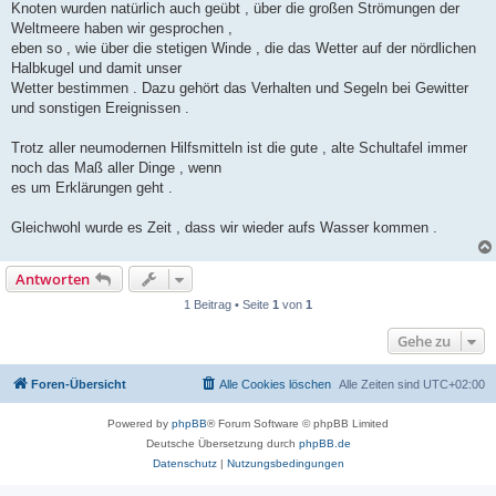
Knoten wurden natürlich auch geübt , über die großen Strömungen der
Weltmeere haben wir gesprochen ,
eben so , wie über die stetigen Winde , die das Wetter auf der nördlichen
Halbkugel und damit unser
Wetter bestimmen . Dazu gehört das Verhalten und Segeln bei Gewitter
und sonstigen Ereignissen .
Trotz aller neumodernen Hilfsmitteln ist die gute , alte Schultafel immer
noch das Maß aller Dinge , wenn
es um Erklärungen geht .
Gleichwohl wurde es Zeit , dass wir wieder aufs Wasser kommen .
Antworten
1 Beitrag • Seite
1
von
1
Gehe zu
Foren-Übersicht
Alle Cookies löschen
Alle Zeiten sind
UTC+02:00
Powered by
phpBB
® Forum Software © phpBB Limited
Deutsche Übersetzung durch
phpBB.de
Datenschutz
|
Nutzungsbedingungen