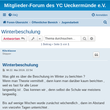
Mitglieder-Forum des YC Ueckermünde e.V.
FAQ
Anmelden
S
Foren-Übersicht
Öffentlicher Bereich
Jugendarbeit
u
Winterbeschulung
c
Suche
Erweiterte
Antworten
h
1 Beitrag • Seite
1
von
1
e
Kilo-klasse
Skipper
Winterbeschulung
B
Mi 22. Mai 2019, 22:54
e
i
Was gibt es über die Beschulung im Winter zu berichten ?
t
Wenn man Theorie vermittelt , dann kann man darüber kaum berichten ,
r
a
weil es fast für alle Leser
g
langweilig ist . Das kennen wir , denn selbst die Schule war meistens
langweilig .
Bis auf wenige Wochen wurde zunächst wöchendlich , dann im Abstand
von vierzehn Tagen unterrichtet .