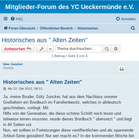
Mitglieder-Forum des YC Ueckermünde e.V.
FAQ
Anmelden
S
Foren-Übersicht
Öffentlicher Bereich
Historisches
u
Historisches aus " Alten Zeiten"
c
Suche
Erweiterte
Antworten
h
1 Beitrag • Seite
1
von
1
e
Uwe Juncker
Seebär
Historisches aus " Alten Zeiten"
B
Mo 22. Okt 2012, 06:21
e
i
Ja, meine Bruder, Götz Juncker, hat aus dem Nachlass unserer
t
Großeltern ein Bordbuch im Familienbesitz, welches in altdeutsch
r
a
geschrieben, vorliegt. Mit
g
Hilfe von der Generation, die diese schöne Schrift noch lesen und
teilweise lernen mussten, wurde dieses Bordbuch " übersetzt " und liegt
in 44 Seiten vor.
Nun, wir sollten in Fortetzungen diese veröffentlichen und als spannende
Artikel-Serie gestalten! Nur wer macht es? In der kommenden Woche bin