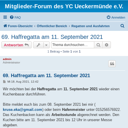
Mitglieder-Forum des YC Ueckermünde e.V.
FAQ
Anmelden
S
Foren-Übersicht
Öffentlicher Bereich
Regatten und Ausfahrten
u
69. Haffregatta am 11. September 2021
c
Suche
Erweiterte
Antworten
h
1 Beitrag • Seite
1
von
1
e
admin
Administrator
69. Haffregatta am 11. September 2021
B
Mi 18. Aug 2021, 12:42
e
i
Wir möchten bei der
Haffregatta
am
11. September 2021
wieder einen
t
Kuchenbasar durchführen.
r
a
g
Bitte meldet euch bis zum 08. September 2021 bei mir (
kruse.eka@gmail.com
) oder beim
Hafenmeister
unter 015256576922.
Das Kuchenbacken kann als
Arbeitsstunde
abgerechnet werden. Den
Kuchen bitte am 11. September 2021 bis 12 Uhr in unserer Messe
abgeben.