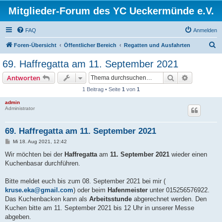
Mitglieder-Forum des YC Ueckermünde e.V.
FAQ
Anmelden
S
Foren-Übersicht
Öffentlicher Bereich
Regatten und Ausfahrten
u
69. Haffregatta am 11. September 2021
c
Suche
Erweiterte
Antworten
h
1 Beitrag • Seite
1
von
1
e
admin
Administrator
69. Haffregatta am 11. September 2021
B
Mi 18. Aug 2021, 12:42
e
i
Wir möchten bei der
Haffregatta
am
11. September 2021
wieder einen
t
Kuchenbasar durchführen.
r
a
g
Bitte meldet euch bis zum 08. September 2021 bei mir (
kruse.eka@gmail.com
) oder beim
Hafenmeister
unter 015256576922.
Das Kuchenbacken kann als
Arbeitsstunde
abgerechnet werden. Den
Kuchen bitte am 11. September 2021 bis 12 Uhr in unserer Messe
abgeben.