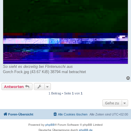
So sieht es derzeitig bei Flintenuschi aus
Gorch Fock.jpg (43.67 KiB) 38794 mal betrachtet
Antworten
1 Beitrag • Seite
1
von
1
Gehe zu
Foren-Übersicht
Alle Cookies löschen
Alle Zeiten sind
UTC+02:00
Powered by
phpBB
® Forum Software © phpBB Limited
Deutsche Übersetzung durch
phpBB.de