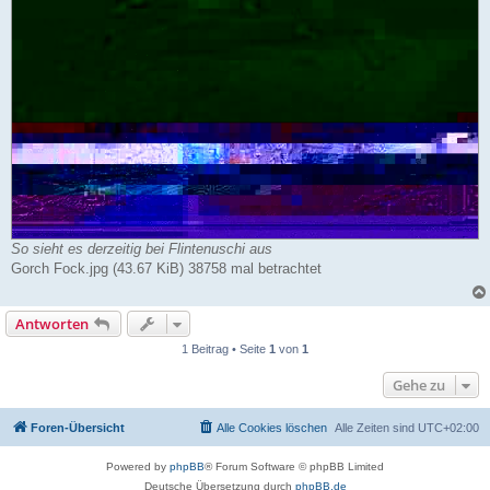
So sieht es derzeitig bei Flintenuschi aus
Gorch Fock.jpg (43.67 KiB) 38758 mal betrachtet
Antworten
1 Beitrag • Seite
1
von
1
Gehe zu
Foren-Übersicht
Alle Cookies löschen
Alle Zeiten sind
UTC+02:00
Powered by
phpBB
® Forum Software © phpBB Limited
Deutsche Übersetzung durch
phpBB.de