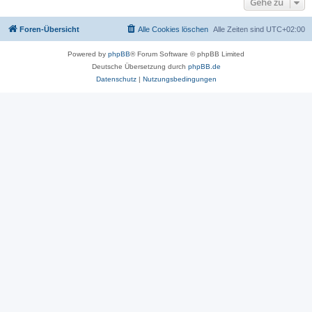
Gehe zu
Foren-Übersicht
Alle Cookies löschen
Alle Zeiten sind
UTC+02:00
Powered by
phpBB
® Forum Software © phpBB Limited
Deutsche Übersetzung durch
phpBB.de
Datenschutz
|
Nutzungsbedingungen