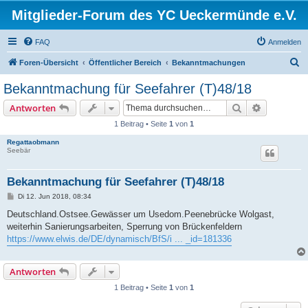
Mitglieder-Forum des YC Ueckermünde e.V.
FAQ
Anmelden
S
Foren-Übersicht
Öffentlicher Bereich
Bekanntmachungen
u
Bekanntmachung für Seefahrer (T)48/18
c
Suche
Erweiterte
Antworten
h
1 Beitrag • Seite
1
von
1
e
Regattaobmann
Seebär
Bekanntmachung für Seefahrer (T)48/18
B
Di 12. Jun 2018, 08:34
e
i
Deutschland.Ostsee.Gewässer um Usedom.Peenebrücke Wolgast,
t
weiterhin Sanierungsarbeiten, Sperrung von Brückenfeldern
r
a
https://www.elwis.de/DE/dynamisch/BfS/i ... _id=181336
g
Antworten
1 Beitrag • Seite
1
von
1