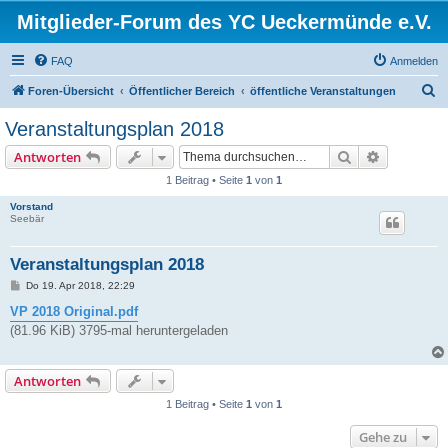
Mitglieder-Forum des YC Ueckermünde e.V.
FAQ
Anmelden
S
Foren-Übersicht
Öffentlicher Bereich
öffentliche Veranstaltungen
u
Veranstaltungsplan 2018
c
Suche
Erweiterte
Antworten
h
1 Beitrag • Seite
1
von
1
e
Vorstand
Seebär
Veranstaltungsplan 2018
B
Do 19. Apr 2018, 22:29
e
i
VP 2018 Original.pdf
t
(81.96 KiB) 3795-mal heruntergeladen
r
a
g
Antworten
1 Beitrag • Seite
1
von
1
Gehe zu