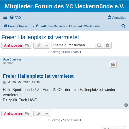
Mitglieder-Forum des YC Ueckermünde e.V.
FAQ
Anmelden
S
Foren-Übersicht
Öffentlicher Bereich
Flohmarkt/Marktplatz/Tauschbörse/Suche/Biete
u
Freier Hallenplatz ist vermietet
c
Suche
Erweiterte
Antworten
h
1 Beitrag • Seite
1
von
1
e
Uwe Juncker
Seebär
Freier Hallenplatz ist vermietet
B
Mo 30. Mär 2015, 22:38
e
i
Hallo Sportfreunde ! Zu Eurer INFO , der freie Hallenplatz ist wieder
t
vermietet !
r
a
Es grüßt Euch UWE
g
Antworten
1 Beitrag • Seite
1
von
1