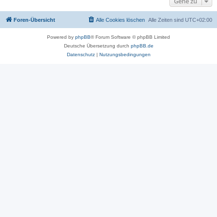
Gehe zu
Foren-Übersicht
Alle Cookies löschen
Alle Zeiten sind
UTC+02:00
Powered by
phpBB
® Forum Software © phpBB Limited
Deutsche Übersetzung durch
phpBB.de
Datenschutz
|
Nutzungsbedingungen