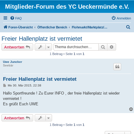
Mitglieder-Forum des YC Ueckermünde e.V.
FAQ
Anmelden
S
Foren-Übersicht
Öffentlicher Bereich
Flohmarkt/Marktplatz/Tauschbörse/Suche/Biete
u
Freier Hallenplatz ist vermietet
c
Suche
Erweiterte
Antworten
h
1 Beitrag • Seite
1
von
1
e
Uwe Juncker
Seebär
Freier Hallenplatz ist vermietet
B
Mo 30. Mär 2015, 22:38
e
i
Hallo Sportfreunde ! Zu Eurer INFO , der freie Hallenplatz ist wieder
t
vermietet !
r
a
Es grüßt Euch UWE
g
Antworten
1 Beitrag • Seite
1
von
1