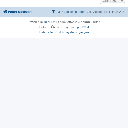
Gehe zu
Foren-Übersicht
Alle Cookies löschen
Alle Zeiten sind
UTC+02:00
Powered by
phpBB
® Forum Software © phpBB Limited
Deutsche Übersetzung durch
phpBB.de
Datenschutz
|
Nutzungsbedingungen