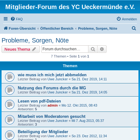
Mitglieder-Forum des YC Ueckermünde e.V.
FAQ
Anmelden
S
Foren-Übersicht
Öffentlicher Bereich
Probleme, Sorgen, Nöte
u
Probleme, Sorgen, Nöte
c
Suche
Erweiterte Suche
Neues Thema
h
7 Themen • Seite
1
von
1
e
Themen
wie muss ich mich jetzt abbmelden
Letzter Beitrag von
Uwe Juncker
«
Sa 21. Dez 2019, 14:11
Nutzung des Forums durch die MG
Letzter Beitrag von
Uwe Juncker
«
Sa 21. Dez 2019, 14:05
Lesen von pdf-Dateien
Letzter Beitrag von
admin
«
Mo 12. Okt 2015, 08:43
Antworten:
5
Mitarbeit von Moderatoren gesucht
Letzter Beitrag von
Uwe Juncker
«
Mi 7. Aug 2013, 05:37
Antworten:
3
Beteiligung der Mitglieder
Letzter Beitrag von
Uwe Juncker
«
So 23. Dez 2012, 11:34
Antworten:
1