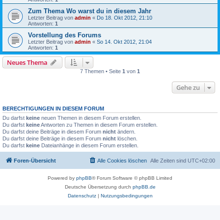
Zum Thema Wo warst du in diesem Jahr
Letzter Beitrag von
admin
«
Do 18. Okt 2012, 21:10
Antworten:
1
Vorstellung des Forums
Letzter Beitrag von
admin
«
So 14. Okt 2012, 21:04
Antworten:
1
Neues Thema
7 Themen • Seite
1
von
1
Gehe zu
BERECHTIGUNGEN IN DIESEM FORUM
Du darfst
keine
neuen Themen in diesem Forum erstellen.
Du darfst
keine
Antworten zu Themen in diesem Forum erstellen.
Du darfst deine Beiträge in diesem Forum
nicht
ändern.
Du darfst deine Beiträge in diesem Forum
nicht
löschen.
Du darfst
keine
Dateianhänge in diesem Forum erstellen.
Foren-Übersicht
Alle Cookies löschen
Alle Zeiten sind
UTC+02:00
Powered by
phpBB
® Forum Software © phpBB Limited
Deutsche Übersetzung durch
phpBB.de
Datenschutz
|
Nutzungsbedingungen