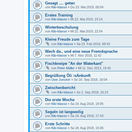
Gesagt .... getan
von
Kilo-klasse
»
Do 23. Mai 2019, 00:04
Erstes Training
von
Kilo-klasse
»
Mi 22. Mai 2019, 23:14
Winterbeschulung
von
Kilo-klasse
»
Mi 22. Mai 2019, 22:54
Kleine Freude zum Tage
von
Kilo-klasse
»
Sa 23. Feb 2019, 08:43
Wech da.. und eine neue Fremdsprache
von
Kilo-klasse
»
Mi 7. Nov 2018, 11:42
Fischkneipe "An der Waterkant"
von
Peter Müller
»
Mi 11. Dez 2013, 19:42
Begrüßung Öli :sAnkunft
von
Uwe Juncker
»
So 16. Sep 2018, 18:04
Zwischenbericht
von
Kilo-klasse
»
So 2. Sep 2018, 16:23
Die erste Woche
von
Kilo-klasse
»
Sa 18. Aug 2018, 19:05
Segeln ist langweilig
von
Kilo-klasse
»
Sa 18. Aug 2018, 17:43
Erste Schritte
von
Kilo-klasse
»
Sa 18. Aug 2018, 15:06