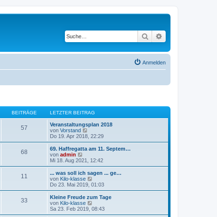
Suche
Erweiterte Suche
Anmelden
BEITRÄGE
LETZTER BEITRAG
Veranstaltungsplan 2018
57
N
von
Vorstand
e
Do 19. Apr 2018, 22:29
u
e
69. Haffregatta am 11. Septem…
68
s
N
von
admin
t
e
Mi 18. Aug 2021, 12:42
e
u
r
e
... was soll ich sagen ... ge…
11
B
s
N
von
Kilo-klasse
e
t
e
Do 23. Mai 2019, 01:03
i
e
u
t
r
e
Kleine Freude zum Tage
r
33
B
s
N
von
Kilo-klasse
a
e
t
e
Sa 23. Feb 2019, 08:43
g
i
e
u