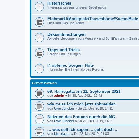
Historisches
Interessantes aus unserer Segelregion
Flohmarkt/Marktplatz/Tauschbörse/Suche/Biete
Dies und Das und Jenes
Bekanntmachungen
Aktuelle Meldungen vom Wasser- und Schifffahrtsamt Stralsu
Tipps und Tricks
Fragen und Lösungen
Probleme, Sorgen, Nöte
...brauche Hilfe innerhalb des Forums
AKTIVE THEMEN
69. Haffregatta am 11. September 2021
von
admin
»
Mi 18. Aug 2021, 12:42
wie muss ich mich jetzt abbmelden
von
Uwe Juncker
»
Sa 21. Dez 2019, 14:11
Nutzung des Forums durch die MG
von
Uwe Juncker
»
Sa 21. Dez 2019, 14:05
... was soll ich sagen ... geht doch ..
von
Kilo-klasse
»
Do 23. Mai 2019, 01:03