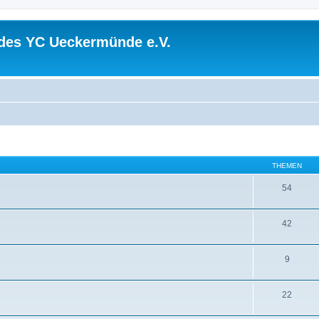
 des YC Ueckermünde e.V.
THEMEN
54
42
9
22