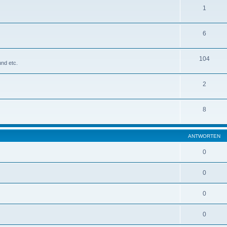
1
6
104
nd etc.
2
8
ANTWORTEN
0
0
0
0