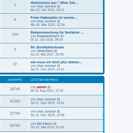
t
r
e
Historisches aus " Alten Zeit…
r
1
B
s
N
von
Uwe Juncker
a
e
t
e
Mo 22. Okt 2012, 06:21
g
i
e
u
t
r
e
Freier Hallenplatz ist vermie…
r
6
B
s
N
von
Uwe Juncker
a
e
t
e
Mo 30. Mär 2015, 22:38
g
i
e
u
t
r
e
Bekanntmachung für Seefahrer …
r
104
B
s
N
von
Regattaobmann
a
e
t
e
Di 12. Jun 2018, 08:34
g
i
e
u
t
r
e
Re: Bordkühlschrank
r
5
B
s
N
von
StefanStein
a
e
t
e
Sa 20. Mai 2017, 20:39
g
i
e
u
t
r
e
wie muss ich mich jetzt abbme…
r
22
B
s
N
von
Uwe Juncker
a
e
t
e
Sa 21. Dez 2019, 14:11
g
i
e
u
t
r
e
r
B
s
ZUGRIFFE
LETZTER BEITRAG
a
e
t
g
i
e
von
admin
28744
t
r
Mi 18. Aug 2021, 12:42
r
B
a
e
von
Uwe Juncker
g
31362
i
Sa 21. Dez 2019, 14:11
t
r
von
Uwe Juncker
a
22756
Sa 21. Dez 2019, 14:05
g
von
Kilo-klasse
33763
Do 23. Mai 2019, 01:03