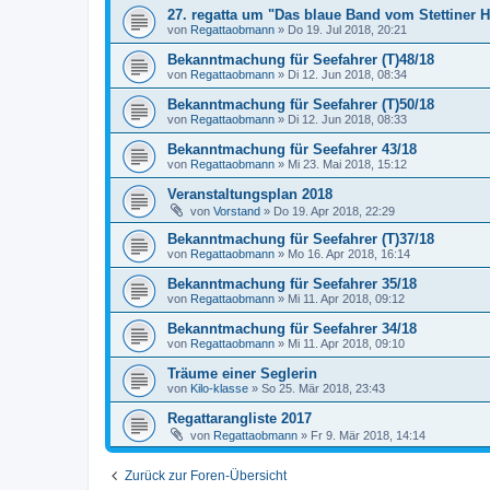
27. regatta um "Das blaue Band vom Stettiner H
von
Regattaobmann
»
Do 19. Jul 2018, 20:21
Bekanntmachung für Seefahrer (T)48/18
von
Regattaobmann
»
Di 12. Jun 2018, 08:34
Bekanntmachung für Seefahrer (T)50/18
von
Regattaobmann
»
Di 12. Jun 2018, 08:33
Bekanntmachung für Seefahrer 43/18
von
Regattaobmann
»
Mi 23. Mai 2018, 15:12
Veranstaltungsplan 2018
von
Vorstand
»
Do 19. Apr 2018, 22:29
Bekanntmachung für Seefahrer (T)37/18
von
Regattaobmann
»
Mo 16. Apr 2018, 16:14
Bekanntmachung für Seefahrer 35/18
von
Regattaobmann
»
Mi 11. Apr 2018, 09:12
Bekanntmachung für Seefahrer 34/18
von
Regattaobmann
»
Mi 11. Apr 2018, 09:10
Träume einer Seglerin
von
Kilo-klasse
»
So 25. Mär 2018, 23:43
Regattarangliste 2017
von
Regattaobmann
»
Fr 9. Mär 2018, 14:14
Zurück zur Foren-Übersicht