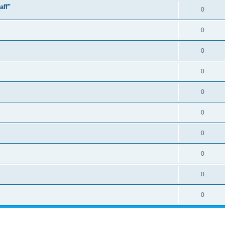
aff"
0
0
0
0
0
0
0
0
0
0