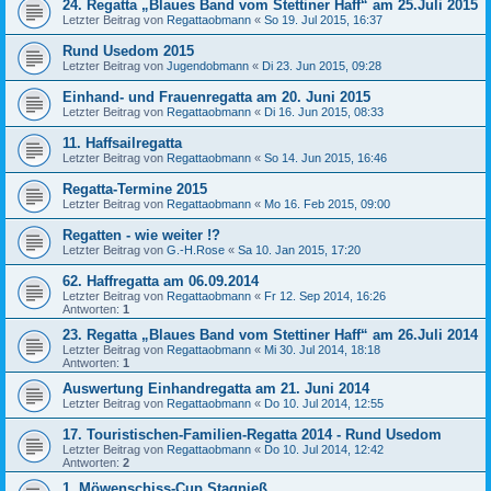
24. Regatta „Blaues Band vom Stettiner Haff“ am 25.Juli 2015
Letzter Beitrag von
Regattaobmann
«
So 19. Jul 2015, 16:37
Rund Usedom 2015
Letzter Beitrag von
Jugendobmann
«
Di 23. Jun 2015, 09:28
Einhand- und Frauenregatta am 20. Juni 2015
Letzter Beitrag von
Regattaobmann
«
Di 16. Jun 2015, 08:33
11. Haffsailregatta
Letzter Beitrag von
Regattaobmann
«
So 14. Jun 2015, 16:46
Regatta-Termine 2015
Letzter Beitrag von
Regattaobmann
«
Mo 16. Feb 2015, 09:00
Regatten - wie weiter !?
Letzter Beitrag von
G.-H.Rose
«
Sa 10. Jan 2015, 17:20
62. Haffregatta am 06.09.2014
Letzter Beitrag von
Regattaobmann
«
Fr 12. Sep 2014, 16:26
Antworten:
1
23. Regatta „Blaues Band vom Stettiner Haff“ am 26.Juli 2014
Letzter Beitrag von
Regattaobmann
«
Mi 30. Jul 2014, 18:18
Antworten:
1
Auswertung Einhandregatta am 21. Juni 2014
Letzter Beitrag von
Regattaobmann
«
Do 10. Jul 2014, 12:55
17. Touristischen-Familien-Regatta 2014 - Rund Usedom
Letzter Beitrag von
Regattaobmann
«
Do 10. Jul 2014, 12:42
Antworten:
2
1. Möwenschiss-Cup Stagnieß