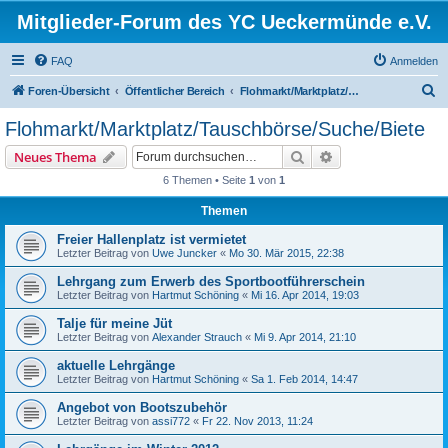
Mitglieder-Forum des YC Ueckermünde e.V.
FAQ
Anmelden
S
Foren-Übersicht
Öffentlicher Bereich
Flohmarkt/Marktplatz/Tauschbörse/Suche/Biete
u
Flohmarkt/Marktplatz/Tauschbörse/Suche/Biete
c
Suche
Erweiterte Suche
Neues Thema
h
6 Themen • Seite
1
von
1
e
Themen
Freier Hallenplatz ist vermietet
Letzter Beitrag von
Uwe Juncker
«
Mo 30. Mär 2015, 22:38
Lehrgang zum Erwerb des Sportbootführerschein
Letzter Beitrag von
Hartmut Schöning
«
Mi 16. Apr 2014, 19:03
Talje für meine Jüt
Letzter Beitrag von
Alexander Strauch
«
Mi 9. Apr 2014, 21:10
aktuelle Lehrgänge
Letzter Beitrag von
Hartmut Schöning
«
Sa 1. Feb 2014, 14:47
Angebot von Bootszubehör
Letzter Beitrag von
assi772
«
Fr 22. Nov 2013, 11:24