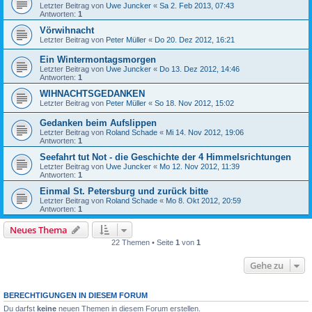
Letzter Beitrag von
Uwe Juncker
«
Sa 2. Feb 2013, 07:43
Antworten:
1
Vörwihnacht
Letzter Beitrag von
Peter Müller
«
Do 20. Dez 2012, 16:21
Ein Wintermontagsmorgen
Letzter Beitrag von
Uwe Juncker
«
Do 13. Dez 2012, 14:46
Antworten:
1
WIHNACHTSGEDANKEN
Letzter Beitrag von
Peter Müller
«
So 18. Nov 2012, 15:02
Gedanken beim Aufslippen
Letzter Beitrag von
Roland Schade
«
Mi 14. Nov 2012, 19:06
Antworten:
1
Seefahrt tut Not - die Geschichte der 4 Himmelsrichtungen
Letzter Beitrag von
Uwe Juncker
«
Mo 12. Nov 2012, 11:39
Antworten:
1
Einmal St. Petersburg und zurück bitte
Letzter Beitrag von
Roland Schade
«
Mo 8. Okt 2012, 20:59
Antworten:
1
Neues Thema
22 Themen • Seite
1
von
1
Gehe zu
BERECHTIGUNGEN IN DIESEM FORUM
Du darfst
keine
neuen Themen in diesem Forum erstellen.