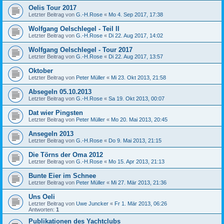
Oelis Tour 2017
Letzter Beitrag von
G.-H.Rose
«
Mo 4. Sep 2017, 17:38
Wolfgang Oelschlegel - Teil II
Letzter Beitrag von
G.-H.Rose
«
Di 22. Aug 2017, 14:02
Wolfgang Oelschlegel - Tour 2017
Letzter Beitrag von
G.-H.Rose
«
Di 22. Aug 2017, 13:57
Oktober
Letzter Beitrag von
Peter Müller
«
Mi 23. Okt 2013, 21:58
Absegeln 05.10.2013
Letzter Beitrag von
G.-H.Rose
«
Sa 19. Okt 2013, 00:07
Dat wier Pingsten
Letzter Beitrag von
Peter Müller
«
Mo 20. Mai 2013, 20:45
Ansegeln 2013
Letzter Beitrag von
G.-H.Rose
«
Do 9. Mai 2013, 21:15
Die Törns der Oma 2012
Letzter Beitrag von
G.-H.Rose
«
Mo 15. Apr 2013, 21:13
Bunte Eier im Schnee
Letzter Beitrag von
Peter Müller
«
Mi 27. Mär 2013, 21:36
Uns Oeli
Letzter Beitrag von
Uwe Juncker
«
Fr 1. Mär 2013, 06:26
Antworten:
1
Publikationen des Yachtclubs