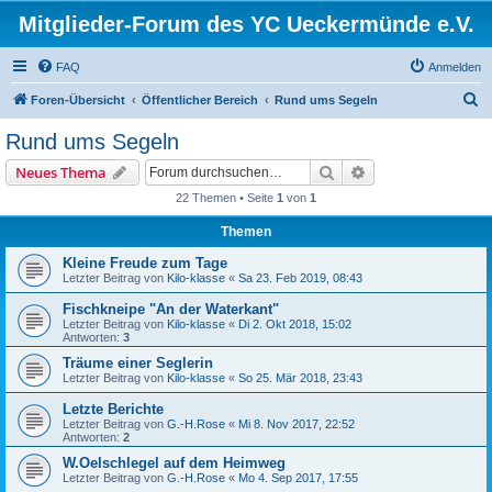
Mitglieder-Forum des YC Ueckermünde e.V.
FAQ
Anmelden
S
Foren-Übersicht
Öffentlicher Bereich
Rund ums Segeln
u
Rund ums Segeln
c
Suche
Erweiterte Suche
Neues Thema
h
22 Themen • Seite
1
von
1
e
Themen
Kleine Freude zum Tage
Letzter Beitrag von
Kilo-klasse
«
Sa 23. Feb 2019, 08:43
Fischkneipe "An der Waterkant"
Letzter Beitrag von
Kilo-klasse
«
Di 2. Okt 2018, 15:02
Antworten:
3
Träume einer Seglerin
Letzter Beitrag von
Kilo-klasse
«
So 25. Mär 2018, 23:43
Letzte Berichte
Letzter Beitrag von
G.-H.Rose
«
Mi 8. Nov 2017, 22:52
Antworten:
2
W.Oelschlegel auf dem Heimweg
Letzter Beitrag von
G.-H.Rose
«
Mo 4. Sep 2017, 17:55