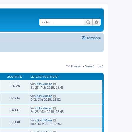
Suche
Erweiterte Suche
Anmelden
22 Themen • Seite
1
von
1
ZUGRIFFE
LETZTER BEITRAG
von
Kilo-klasse
38728
Sa 23. Feb 2019, 08:43
von
Kilo-klasse
57604
Di 2. Okt 2018, 15:02
von
Kilo-klasse
34037
So 25. Mär 2018, 23:43
von
G.-H.Rose
17008
Mi 8. Nov 2017, 22:52