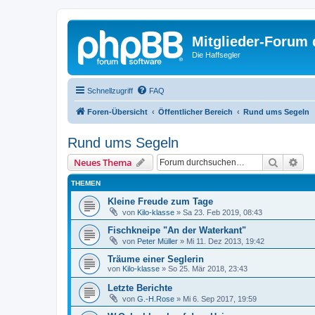
Mitglieder-Forum
Die Haffsegler
Schnellzugriff
FAQ
Foren-Übersicht
Öffentlicher Bereich
Rund ums Segeln
Rund ums Segeln
Suche
Erw
Neues Thema
THEMEN
Kleine Freude zum Tage
von
Kilo-klasse
»
Sa 23. Feb 2019, 08:43
Fischkneipe "An der Waterkant"
von
Peter Müller
»
Mi 11. Dez 2013, 19:42
Träume einer Seglerin
von
Kilo-klasse
»
So 25. Mär 2018, 23:43
Letzte Berichte
von
G.-H.Rose
»
Mi 6. Sep 2017, 19:59