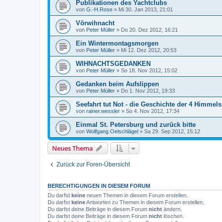
Publikationen des Yachtclubs
von
G.-H.Rose
»
Mi 30. Jan 2013, 21:01
Vörwihnacht
von
Peter Müller
»
Do 20. Dez 2012, 16:21
Ein Wintermontagsmorgen
von
Peter Müller
»
Mi 12. Dez 2012, 20:53
WIHNACHTSGEDANKEN
von
Peter Müller
»
So 18. Nov 2012, 15:02
Gedanken beim Aufslippen
von
Peter Müller
»
Do 1. Nov 2012, 19:33
Seefahrt tut Not - die Geschichte der 4 Himmel
von
rainer.wessler
»
So 4. Nov 2012, 17:34
Einmal St. Petersburg und zurück bitte
von
Wolfgang Oelschlägel
»
Sa 29. Sep 2012, 15:12
Neues Thema
Zurück zur Foren-Übersicht
BERECHTIGUNGEN IN DIESEM FORUM
Du darfst
keine
neuen Themen in diesem Forum erstellen.
Du darfst
keine
Antworten zu Themen in diesem Forum erstellen.
Du darfst deine Beiträge in diesem Forum
nicht
ändern.
Du darfst deine Beiträge in diesem Forum
nicht
löschen.