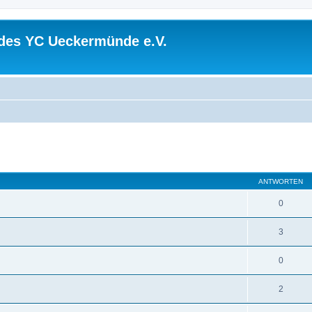
 des YC Ueckermünde e.V.
eiterte Suche
ANTWORTEN
0
3
0
2