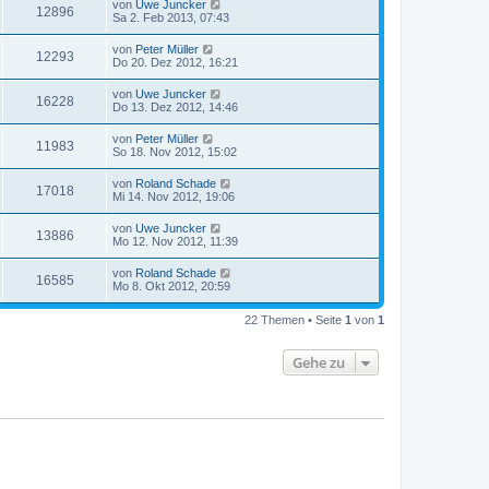
von
Uwe Juncker
12896
Sa 2. Feb 2013, 07:43
von
Peter Müller
12293
Do 20. Dez 2012, 16:21
von
Uwe Juncker
16228
Do 13. Dez 2012, 14:46
von
Peter Müller
11983
So 18. Nov 2012, 15:02
von
Roland Schade
17018
Mi 14. Nov 2012, 19:06
von
Uwe Juncker
13886
Mo 12. Nov 2012, 11:39
von
Roland Schade
16585
Mo 8. Okt 2012, 20:59
22 Themen • Seite
1
von
1
Gehe zu