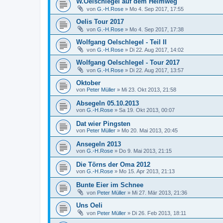
W.Oelschlegel auf dem Heimweg
von
G.-H.Rose
»
Mo 4. Sep 2017, 17:55
Oelis Tour 2017
von
G.-H.Rose
»
Mo 4. Sep 2017, 17:38
Wolfgang Oelschlegel - Teil II
von
G.-H.Rose
»
Di 22. Aug 2017, 14:02
Wolfgang Oelschlegel - Tour 2017
von
G.-H.Rose
»
Di 22. Aug 2017, 13:57
Oktober
von
Peter Müller
»
Mi 23. Okt 2013, 21:58
Absegeln 05.10.2013
von
G.-H.Rose
»
Sa 19. Okt 2013, 00:07
Dat wier Pingsten
von
Peter Müller
»
Mo 20. Mai 2013, 20:45
Ansegeln 2013
von
G.-H.Rose
»
Do 9. Mai 2013, 21:15
Die Törns der Oma 2012
von
G.-H.Rose
»
Mo 15. Apr 2013, 21:13
Bunte Eier im Schnee
von
Peter Müller
»
Mi 27. Mär 2013, 21:36
Uns Oeli
von
Peter Müller
»
Di 26. Feb 2013, 18:11