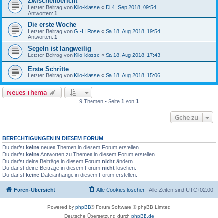
Zwischenbericht
Letzter Beitrag von
Kilo-klasse
«
Di 4. Sep 2018, 09:54
Antworten:
1
Die erste Woche
Letzter Beitrag von
G.-H.Rose
«
Sa 18. Aug 2018, 19:54
Antworten:
1
Segeln ist langweilig
Letzter Beitrag von
Kilo-klasse
«
Sa 18. Aug 2018, 17:43
Erste Schritte
Letzter Beitrag von
Kilo-klasse
«
Sa 18. Aug 2018, 15:06
Neues Thema
9 Themen • Seite
1
von
1
Gehe zu
BERECHTIGUNGEN IN DIESEM FORUM
Du darfst
keine
neuen Themen in diesem Forum erstellen.
Du darfst
keine
Antworten zu Themen in diesem Forum erstellen.
Du darfst deine Beiträge in diesem Forum
nicht
ändern.
Du darfst deine Beiträge in diesem Forum
nicht
löschen.
Du darfst
keine
Dateianhänge in diesem Forum erstellen.
Foren-Übersicht
Alle Cookies löschen
Alle Zeiten sind
UTC+02:00
Powered by
phpBB
® Forum Software © phpBB Limited
Deutsche Übersetzung durch
phpBB.de