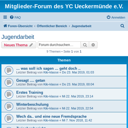
Mitglieder-Forum des YC Ueckermünde e.V.
FAQ
Anmelden
S
Foren-Übersicht
Öffentlicher Bereich
Jugendarbeit
u
Jugendarbeit
c
Suche
Erweiterte Suche
Neues Thema
h
9 Themen • Seite
1
von
1
e
Themen
... was soll ich sagen ... geht doch ..
Letzter Beitrag von
Kilo-klasse
«
Do 23. Mai 2019, 01:03
Gesagt .... getan
Letzter Beitrag von
Kilo-klasse
«
Do 23. Mai 2019, 00:04
Erstes Training
Letzter Beitrag von
Kilo-klasse
«
Mi 22. Mai 2019, 23:14
Winterbeschulung
Letzter Beitrag von
Kilo-klasse
«
Mi 22. Mai 2019, 22:54
Wech da.. und eine neue Fremdsprache
Letzter Beitrag von
Kilo-klasse
«
Mi 7. Nov 2018, 11:42