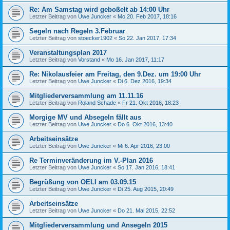
Re: Am Samstag wird geboßelt ab 14:00 Uhr
Letzter Beitrag von
Uwe Juncker
«
Mo 20. Feb 2017, 18:16
Segeln nach Regeln 3.Februar
Letzter Beitrag von
stoecker1902
«
So 22. Jan 2017, 17:34
Veranstaltungsplan 2017
Letzter Beitrag von
Vorstand
«
Mo 16. Jan 2017, 11:17
Re: Nikolausfeier am Freitag, den 9.Dez. um 19:00 Uhr
Letzter Beitrag von
Uwe Juncker
«
Di 6. Dez 2016, 19:34
Mitgliederversammlung am 11.11.16
Letzter Beitrag von
Roland Schade
«
Fr 21. Okt 2016, 18:23
Morgige MV und Absegeln fällt aus
Letzter Beitrag von
Uwe Juncker
«
Do 6. Okt 2016, 13:40
Arbeitseinsätze
Letzter Beitrag von
Uwe Juncker
«
Mi 6. Apr 2016, 23:00
Re Terminveränderung im V.-Plan 2016
Letzter Beitrag von
Uwe Juncker
«
So 17. Jan 2016, 18:41
Begrüßung von OELI am 03.09.15
Letzter Beitrag von
Uwe Juncker
«
Di 25. Aug 2015, 20:49
Arbeitseinsätze
Letzter Beitrag von
Uwe Juncker
«
Do 21. Mai 2015, 22:52
Mitgliederversammlung und Ansegeln 2015