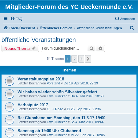
Mitglieder-Forum des YC Ueckermünde e.V.
FAQ
Anmelden
S
Foren-Übersicht
Öffentlicher Bereich
öffentliche Veranstaltungen
u
öffentliche Veranstaltungen
c
Suche
Erweiterte Suche
Neues Thema
h
e
1
2
3
Nächste
54 Themen
Themen
Veranstaltungsplan 2018
Letzter Beitrag von
Vorstand
«
Do 19. Apr 2018, 22:29
Wir haben wieder schön Silvester gefeiert
Letzter Beitrag von
Uwe Juncker
«
Do 4. Jan 2018, 10:50
Herbstputz 2017
Letzter Beitrag von
G.-H.Rose
«
Di 26. Sep 2017, 21:36
Re: Clubabend am Samstag, den 11.3.17 19:00
Letzter Beitrag von
Uwe Juncker
«
Sa 4. Mär 2017, 09:44
Samstag ab 19:00 Uhr Clubabend
Letzter Beitrag von
Uwe Juncker
«
Mi 22. Feb 2017, 18:05