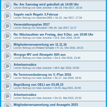
Re: Am Samstag wird geboßelt ab 14:00 Uhr
Letzter Beitrag von
Uwe Juncker
«
Mo 20. Feb 2017, 18:16
Segeln nach Regeln 3.Februar
Letzter Beitrag von
stoecker1902
«
So 22. Jan 2017, 17:34
Veranstaltungsplan 2017
Letzter Beitrag von
Vorstand
«
Mo 16. Jan 2017, 11:17
Re: Nikolausfeier am Freitag, den 9.Dez. um 19:00 Uhr
Letzter Beitrag von
Uwe Juncker
«
Di 6. Dez 2016, 19:34
Mitgliederversammlung am 11.11.16
Letzter Beitrag von
Roland Schade
«
Fr 21. Okt 2016, 18:23
Morgige MV und Absegeln fällt aus
Letzter Beitrag von
Uwe Juncker
«
Do 6. Okt 2016, 13:40
Arbeitseinsätze
Letzter Beitrag von
Uwe Juncker
«
Mi 6. Apr 2016, 23:00
Re Terminveränderung im V.-Plan 2016
Letzter Beitrag von
Uwe Juncker
«
So 17. Jan 2016, 18:41
Begrüßung von OELI am 03.09.15
Letzter Beitrag von
Uwe Juncker
«
Di 25. Aug 2015, 20:49
Arbeitseinsätze
Letzter Beitrag von
Uwe Juncker
«
Do 21. Mai 2015, 22:52
Mitgliederversammlung und Ansegeln 2015