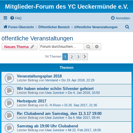
Mitglieder-Forum des YC Ueckermünde e.V.
FAQ
Anmelden
S
Foren-Übersicht
Öffentlicher Bereich
öffentliche Veranstaltungen
u
öffentliche Veranstaltungen
c
Suche
Erweiterte Suche
Neues Thema
h
e
1
2
3
Nächste
54 Themen
Themen
Veranstaltungsplan 2018
Letzter Beitrag von
Vorstand
«
Do 19. Apr 2018, 22:29
Wir haben wieder schön Silvester gefeiert
Letzter Beitrag von
Uwe Juncker
«
Do 4. Jan 2018, 10:50
Herbstputz 2017
Letzter Beitrag von
G.-H.Rose
«
Di 26. Sep 2017, 21:36
Re: Clubabend am Samstag, den 11.3.17 19:00
Letzter Beitrag von
Uwe Juncker
«
Sa 4. Mär 2017, 09:44
Samstag ab 19:00 Uhr Clubabend
Letzter Beitrag von
Uwe Juncker
«
Mi 22. Feb 2017, 18:05