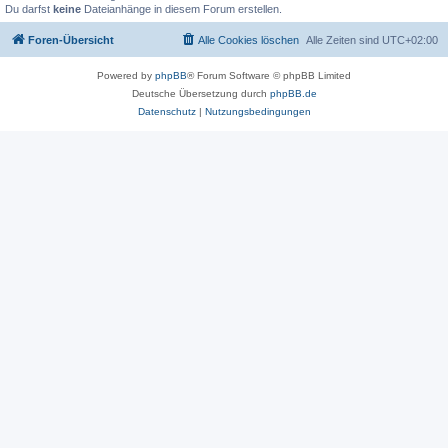
Du darfst
keine
Dateianhänge in diesem Forum erstellen.
Foren-Übersicht
Alle Cookies löschen
Alle Zeiten sind
UTC+02:00
Powered by
phpBB
® Forum Software © phpBB Limited
Deutsche Übersetzung durch
phpBB.de
Datenschutz
|
Nutzungsbedingungen