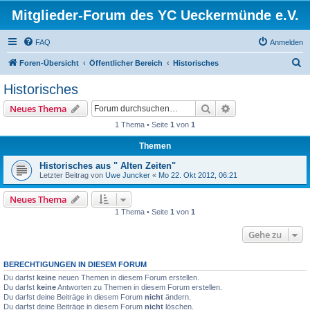
Mitglieder-Forum des YC Ueckermünde e.V.
FAQ
Anmelden
S
Foren-Übersicht
Öffentlicher Bereich
Historisches
u
Historisches
c
Suche
Erweiterte Suche
Neues Thema
h
1 Thema • Seite
1
von
1
e
Themen
Historisches aus " Alten Zeiten"
Letzter Beitrag von
Uwe Juncker
«
Mo 22. Okt 2012, 06:21
Neues Thema
1 Thema • Seite
1
von
1
Gehe zu
BERECHTIGUNGEN IN DIESEM FORUM
Du darfst
keine
neuen Themen in diesem Forum erstellen.
Du darfst
keine
Antworten zu Themen in diesem Forum erstellen.
Du darfst deine Beiträge in diesem Forum
nicht
ändern.
Du darfst deine Beiträge in diesem Forum
nicht
löschen.