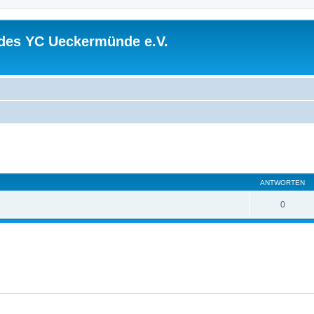
 des YC Ueckermünde e.V.
eiterte Suche
ANTWORTEN
0