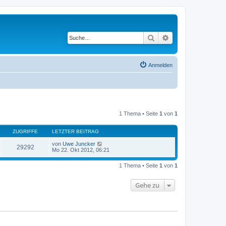
Suche
Erweiterte Suche
Anmelden
1 Thema • Seite
1
von
1
ZUGRIFFE
LETZTER BEITRAG
von
Uwe Juncker
29292
Mo 22. Okt 2012, 06:21
1 Thema • Seite
1
von
1
Gehe zu