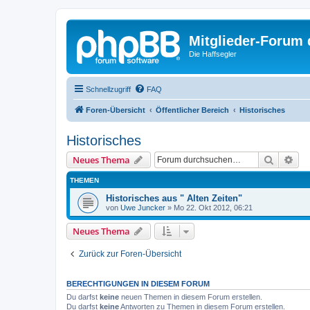
Mitglieder-Forum
Die Haffsegler
Schnellzugriff
FAQ
Foren-Übersicht
Öffentlicher Bereich
Historisches
Historisches
Suche
Erw
Neues Thema
THEMEN
Historisches aus " Alten Zeiten"
von
Uwe Juncker
»
Mo 22. Okt 2012, 06:21
Neues Thema
Zurück zur Foren-Übersicht
BERECHTIGUNGEN IN DIESEM FORUM
Du darfst
keine
neuen Themen in diesem Forum erstellen.
Du darfst
keine
Antworten zu Themen in diesem Forum erstellen.