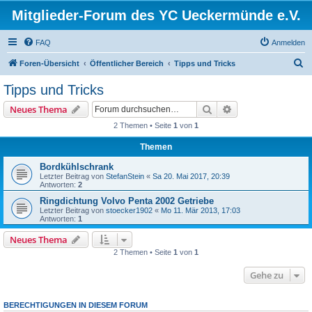
Mitglieder-Forum des YC Ueckermünde e.V.
FAQ
Anmelden
S
Foren-Übersicht
Öffentlicher Bereich
Tipps und Tricks
u
Tipps und Tricks
c
Suche
Erweiterte Suche
Neues Thema
h
2 Themen • Seite
1
von
1
e
Themen
Bordkühlschrank
Letzter Beitrag von
StefanStein
«
Sa 20. Mai 2017, 20:39
Antworten:
2
Ringdichtung Volvo Penta 2002 Getriebe
Letzter Beitrag von
stoecker1902
«
Mo 11. Mär 2013, 17:03
Antworten:
1
Neues Thema
2 Themen • Seite
1
von
1
Gehe zu
BERECHTIGUNGEN IN DIESEM FORUM