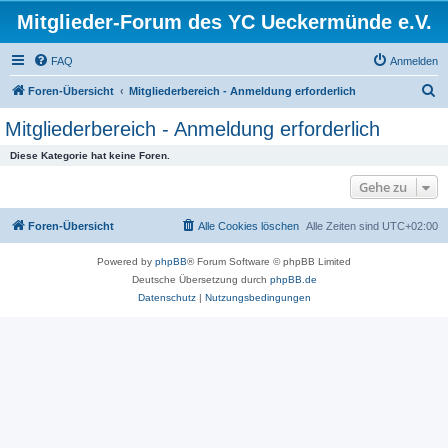
Mitglieder-Forum des YC Ueckermünde e.V.
FAQ
Anmelden
S
Foren-Übersicht
Mitgliederbereich - Anmeldung erforderlich
u
Mitgliederbereich - Anmeldung erforderlich
c
Diese Kategorie hat keine Foren.
h
Gehe zu
e
Foren-Übersicht
Alle Cookies löschen
Alle Zeiten sind
UTC+02:00
Powered by
phpBB
® Forum Software © phpBB Limited
Deutsche Übersetzung durch
phpBB.de
Datenschutz
|
Nutzungsbedingungen