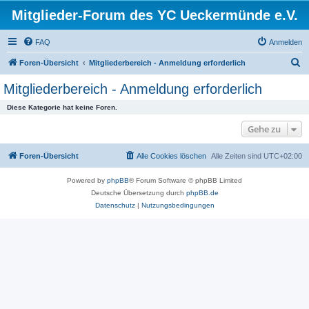
Mitglieder-Forum des YC Ueckermünde e.V.
FAQ
Anmelden
S
Foren-Übersicht
Mitgliederbereich - Anmeldung erforderlich
u
Mitgliederbereich - Anmeldung erforderlich
c
Diese Kategorie hat keine Foren.
h
Gehe zu
e
Foren-Übersicht
Alle Cookies löschen
Alle Zeiten sind
UTC+02:00
Powered by
phpBB
® Forum Software © phpBB Limited
Deutsche Übersetzung durch
phpBB.de
Datenschutz
|
Nutzungsbedingungen