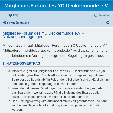
Mitglieder-Forum des YC Ueckermünde e.V.
FAQ
Anmelden
S
Foren-Übersicht
u
Mitglieder-Forum des YC Ueckermünde e.V. -
c
Nutzungsbedingungen
h
Mit dem Zugriff auf „Mitglieder-Forum des YC Ueckermünde e.V.“
e
(„http://forum.yachtclub-ueckermuende.de“) wird zwischen dir und
dem Betreiber ein Vertrag mit folgenden Regelungen geschlossen:
1. NUTZUNGSVERTRAG
Mit dem Zugriff auf „Mitglieder-Forum des YC Ueckermünde e.V.“ (im
Folgenden „das Board“) schließt du einen Nutzungsvertrag mit dem
Betreiber des Boards ab (im Folgenden „Betreiber“) und erklärst dich mit
den nachfolgenden Regelungen einverstanden.
Wenn du mit diesen Regelungen nicht einverstanden bist, so darfst du
das Board nicht weiter nutzen. Für die Nutzung des Boards gelten
jeweils die an dieser Stelle veröffentlichten Regelungen.
Der Nutzungsvertrag wird auf unbestimmte Zeit geschlossen und kann
von beiden Seiten ohne Einhaltung einer Frist jederzeit gekündigt
werden.