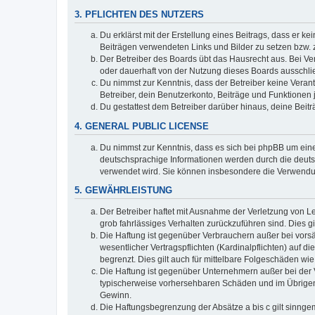
3. PFLICHTEN DES NUTZERS
Du erklärst mit der Erstellung eines Beitrags, dass er ke
Beiträgen verwendeten Links und Bilder zu setzen bzw.
Der Betreiber des Boards übt das Hausrecht aus. Bei V
oder dauerhaft von der Nutzung dieses Boards ausschlie
Du nimmst zur Kenntnis, dass der Betreiber keine Verantw
Betreiber, dein Benutzerkonto, Beiträge und Funktionen 
Du gestattest dem Betreiber darüber hinaus, deine Beit
4. GENERAL PUBLIC LICENSE
Du nimmst zur Kenntnis, dass es sich bei phpBB um eine
deutschsprachige Informationen werden durch die deuts
verwendet wird. Sie können insbesondere die Verwendun
5. GEWÄHRLEISTUNG
Der Betreiber haftet mit Ausnahme der Verletzung von Le
grob fahrlässiges Verhalten zurückzuführen sind. Dies 
Die Haftung ist gegenüber Verbrauchern außer bei vors
wesentlicher Vertragspflichten (Kardinalpflichten) auf
begrenzt. Dies gilt auch für mittelbare Folgeschäden 
Die Haftung ist gegenüber Unternehmern außer bei der V
typischerweise vorhersehbaren Schäden und im Übrigen 
Gewinn.
Die Haftungsbegrenzung der Absätze a bis c gilt sinnge