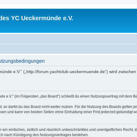
 des YC Ueckermünde e.V.
Nutzungsbedingungen
ünde e.V.“ („http://forum.yachtclub-ueckermuende.de“) wird zwischen 
de e.V.“ (im Folgenden „das Board“) schließt du einen Nutzungsvertrag mit dem Bet
 so darfst du das Board nicht weiter nutzen. Für die Nutzung des Boards gelten jew
sen und kann von beiden Seiten ohne Einhaltung einer Frist jederzeit gekündigt w
ber ein einfaches, zeitlich und räumlich unbeschränktes und unentgeltliches Recht
auch nach Kündigung des Nutzungsvertrages bestehen.