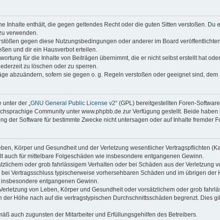
ine Inhalte enthält, die gegen geltendes Recht oder die guten Sitten verstoßen. Du 
 zu verwenden.
erstößen gegen diese Nutzungsbedingungen oder anderer im Board veröffentlichte
ßen und dir ein Hausverbot erteilen.
ortung für die Inhalte von Beiträgen übernimmt, die er nicht selbst erstellt hat od
jederzeit zu löschen oder zu sperren.
räge abzuändern, sofern sie gegen o. g. Regeln verstoßen oder geeignet sind, dem
 unter der „
GNU General Public License v2
“ (GPL) bereitgestellten Foren-Softwa
chsprachige Community unter www.phpbb.de zur Verfügung gestellt. Beide haben ke
g der Software für bestimmte Zwecke nicht untersagen oder auf Inhalte fremder F
ben, Körper und Gesundheit und der Verletzung wesentlicher Vertragspflichten (Kard
gilt auch für mittelbare Folgeschäden wie insbesondere entgangenen Gewinn.
ätzlichem oder grob fahrlässigem Verhalten oder bei Schäden aus der Verletzung 
 die bei Vertragsschluss typischerweise vorhersehbaren Schäden und im übrigen de
wie insbesondere entgangenen Gewinn.
erletzung von Leben, Körper und Gesundheit oder vorsätzlichem oder grob fahrläs
der Höhe nach auf die vertragstypischen Durchschnittsschäden begrenzt. Dies gi
mäß auch zugunsten der Mitarbeiter und Erfüllungsgehilfen des Betreibers.