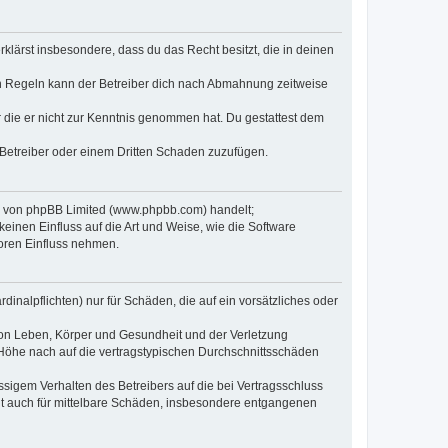
erklärst insbesondere, dass du das Recht besitzt, die in deinen
n Regeln kann der Betreiber dich nach Abmahnung zeitweise
er die er nicht zur Kenntnis genommen hat. Du gestattest dem
 Betreiber oder einem Dritten Schaden zuzufügen.
re von phpBB Limited (www.phpbb.com) handelt;
inen Einfluss auf die Art und Weise, wie die Software
oren Einfluss nehmen.
inalpflichten) nur für Schäden, die auf ein vorsätzliches oder
von Leben, Körper und Gesundheit und der Verletzung
r Höhe nach auf die vertragstypischen Durchschnittsschäden
sigem Verhalten des Betreibers auf die bei Vertragsschluss
lt auch für mittelbare Schäden, insbesondere entgangenen