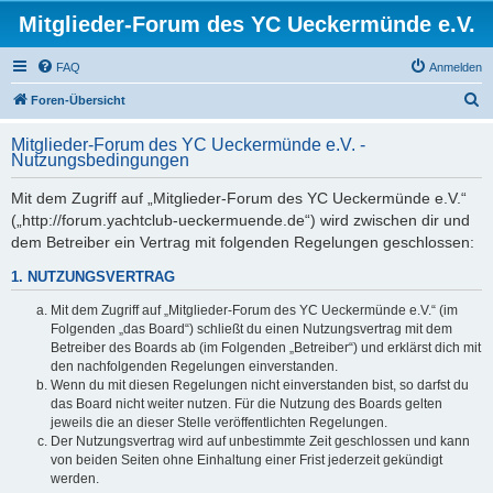
Mitglieder-Forum des YC Ueckermünde e.V.
FAQ
Anmelden
S
Foren-Übersicht
u
Mitglieder-Forum des YC Ueckermünde e.V. -
c
Nutzungsbedingungen
h
Mit dem Zugriff auf „Mitglieder-Forum des YC Ueckermünde e.V.“
e
(„http://forum.yachtclub-ueckermuende.de“) wird zwischen dir und
dem Betreiber ein Vertrag mit folgenden Regelungen geschlossen:
1. NUTZUNGSVERTRAG
Mit dem Zugriff auf „Mitglieder-Forum des YC Ueckermünde e.V.“ (im
Folgenden „das Board“) schließt du einen Nutzungsvertrag mit dem
Betreiber des Boards ab (im Folgenden „Betreiber“) und erklärst dich mit
den nachfolgenden Regelungen einverstanden.
Wenn du mit diesen Regelungen nicht einverstanden bist, so darfst du
das Board nicht weiter nutzen. Für die Nutzung des Boards gelten
jeweils die an dieser Stelle veröffentlichten Regelungen.
Der Nutzungsvertrag wird auf unbestimmte Zeit geschlossen und kann
von beiden Seiten ohne Einhaltung einer Frist jederzeit gekündigt
werden.