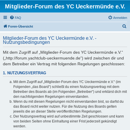
Mitglieder-Forum des YC Ueckermünde e.V.
FAQ
Anmelden
S
Foren-Übersicht
u
Mitglieder-Forum des YC Ueckermünde e.V. -
c
Nutzungsbedingungen
h
Mit dem Zugriff auf „Mitglieder-Forum des YC Ueckermünde e.V.“
e
(„http://forum.yachtclub-ueckermuende.de“) wird zwischen dir und
dem Betreiber ein Vertrag mit folgenden Regelungen geschlossen:
1. NUTZUNGSVERTRAG
Mit dem Zugriff auf „Mitglieder-Forum des YC Ueckermünde e.V.“ (im
Folgenden „das Board“) schließt du einen Nutzungsvertrag mit dem
Betreiber des Boards ab (im Folgenden „Betreiber“) und erklärst dich mit
den nachfolgenden Regelungen einverstanden.
Wenn du mit diesen Regelungen nicht einverstanden bist, so darfst du
das Board nicht weiter nutzen. Für die Nutzung des Boards gelten
jeweils die an dieser Stelle veröffentlichten Regelungen.
Der Nutzungsvertrag wird auf unbestimmte Zeit geschlossen und kann
von beiden Seiten ohne Einhaltung einer Frist jederzeit gekündigt
werden.