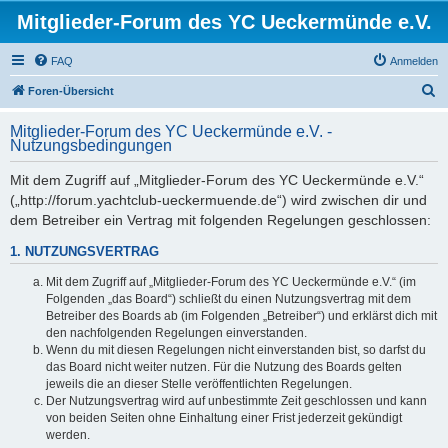
Mitglieder-Forum des YC Ueckermünde e.V.
FAQ
Anmelden
S
Foren-Übersicht
u
Mitglieder-Forum des YC Ueckermünde e.V. -
c
Nutzungsbedingungen
h
Mit dem Zugriff auf „Mitglieder-Forum des YC Ueckermünde e.V.“
e
(„http://forum.yachtclub-ueckermuende.de“) wird zwischen dir und
dem Betreiber ein Vertrag mit folgenden Regelungen geschlossen:
1. NUTZUNGSVERTRAG
Mit dem Zugriff auf „Mitglieder-Forum des YC Ueckermünde e.V.“ (im
Folgenden „das Board“) schließt du einen Nutzungsvertrag mit dem
Betreiber des Boards ab (im Folgenden „Betreiber“) und erklärst dich mit
den nachfolgenden Regelungen einverstanden.
Wenn du mit diesen Regelungen nicht einverstanden bist, so darfst du
das Board nicht weiter nutzen. Für die Nutzung des Boards gelten
jeweils die an dieser Stelle veröffentlichten Regelungen.
Der Nutzungsvertrag wird auf unbestimmte Zeit geschlossen und kann
von beiden Seiten ohne Einhaltung einer Frist jederzeit gekündigt
werden.