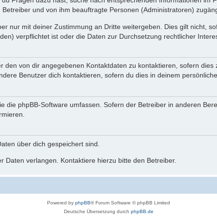
n du Fragen dazu hast, suche nach entsprechenden Informationen im Fo
n Betreiber und von ihm beauftragte Personen (Administratoren) zugäng
r nur mit deiner Zustimmung an Dritte weitergeben. Dies gilt nicht, s
n) verpflichtet ist oder die Daten zur Durchsetzung rechtlicher Interes
er den von dir angegebenen Kontaktdaten zu kontaktieren, sofern dies 
andere Benutzer dich kontaktieren, sofern du dies in deinem persönliche
, die die phpBB-Software umfassen. Sofern der Betreiber in anderen Be
ormieren.
 Daten über dich gespeichert sind.
 Daten verlangen. Kontaktiere hierzu bitte den Betreiber.
Powered by
phpBB
® Forum Software © phpBB Limited
Deutsche Übersetzung durch
phpBB.de