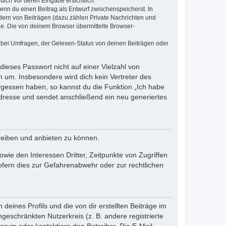
dich vor deren Eingabe ersichtlich.
wenn du einen Beitrag als Entwurf zwischenspeicherst. In
dern von Beiträgen (dazu zählen Private Nachrichten und
e. Die von deinem Browser übermittelte Browser-
 bei Umfragen, der Gelesen-Status von deinen Beiträgen oder
dieses Passwort nicht auf einer Vielzahl von
 um. Insbesondere wird dich kein Vertreter des
ergessen haben, so kannst du die Funktion „Ich habe
resse und sendet anschließend ein neu generiertes
reiben und anbieten zu können.
ie den Interessen Dritter, Zeitpunkte von Zugriffen
fern dies zur Gefahrenabwehr oder zur rechtlichen
eines Profils und die von dir erstellten Beiträge im
ngeschränkten Nutzerkreis (z. B. andere registrierte