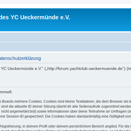
 des YC Ueckermünde e.V.
atenschutzerklärung
es YC Ueckermünde e.V.“ („http://forum.yachtclub-ueckermuende.de“) (i
ammelt:
s Boards mehrere Cookies. Cookies sind kleine Textdateien, die dein Browser als
 sind die aktuelle ID deiner Sitzung (damit dir alle Seitenaufrufe zugeordnet werd
u nicht angemeldet bist) sowie Informationen über deine Teilnahme an Umfragen (s
eine Session-ID gespeichert. Die Cookies haben standardmäßig eine Gültigkeit von 
Registrierung, in deinem Profil oder deinem persönlichem Bereich angibst. Für di