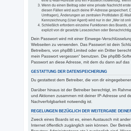
eine E-Mail-Adresse und ein Passwort notwendig. Wenn du
Wenn du einen Beitrag oder eine private Nachricht erste
diesen Fällen wird auch deine IP-Adresse gespeichert. 
Umfragen), Änderungen an zentralen Profildaten (E-Mai
Kennzeichnung (User Agent) wird nur in der „Wer ist onl
Schließlich erfordern einzelne Funktionen des Boards,
explizit von dir gesetzte Lesezeichen oder Benachrichti
Dein Passwort wird mit einer Einwege-Verschlüsselung 
Webseiten zu verwenden. Das Passwort ist dein Schlü
Betreibers, von phpBB Limited oder ein Dritter berec
mein Passwort vergessen“ benutzen. Die phpBB-Softw
Passwort an diese Adresse, mit dem du dann auf das 
GESTATTUNG DER DATENSPEICHERUNG
Du gestattest dem Betreiber, die von dir eingegeben
Darüber hinaus ist der Betreiber berechtigt, im Rahm
und Aktionen zusammen mit deiner IP-Adresse und de
Nachverfolgbarkeit notwendig ist.
REGELUNGEN BEZÜGLICH DER WEITERGABE DEINE
Zweck eines Boards ist es, einen Austausch mit andere
Internet öffentlich zugänglich sein können. Der Betrei