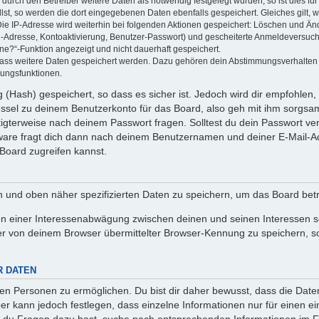
rch den Betreiber weitere Daten als notwendig festgelegt wurden, so ist dies für 
llst, so werden die dort eingegebenen Daten ebenfalls gespeichert. Gleiches gilt, 
Die IP-Adresse wird weiterhin bei folgenden Aktionen gespeichert: Löschen und Än
l-Adresse, Kontoaktivierung, Benutzer-Passwort) und gescheiterte Anmeldeversuch
ine?“-Funktion angezeigt und nicht dauerhaft gespeichert.
 dass weitere Daten gespeichert werden. Dazu gehören dein Abstimmungsverhalten
gungsfunktionen.
(Hash) gespeichert, so dass es sicher ist. Jedoch wird dir empfohlen, 
ssel zu deinem Benutzerkonto für das Board, also geh mit ihm sorgsam
htigterweise nach deinem Passwort fragen. Solltest du dein Passwort v
are fragt dich dann nach deinem Benutzernamen und deiner E-Mail-Ad
Board zugreifen kannst.
en und oben näher spezifizierten Daten zu speichern, um das Board bet
en einer Interessenabwägung zwischen deinen und seinen Interessen sow
r von deinem Browser übermittelter Browser-Kennung zu speichern, so
R DATEN
n Personen zu ermöglichen. Du bist dir daher bewusst, dass die Daten d
ber kann jedoch festlegen, dass einzelne Informationen nur für einen ei