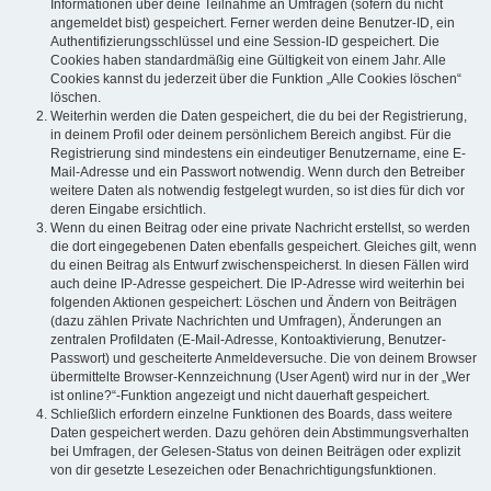
Informationen über deine Teilnahme an Umfragen (sofern du nicht
angemeldet bist) gespeichert. Ferner werden deine Benutzer-ID, ein
Authentifizierungsschlüssel und eine Session-ID gespeichert. Die
Cookies haben standardmäßig eine Gültigkeit von einem Jahr. Alle
Cookies kannst du jederzeit über die Funktion „Alle Cookies löschen“
löschen.
Weiterhin werden die Daten gespeichert, die du bei der Registrierung,
in deinem Profil oder deinem persönlichem Bereich angibst. Für die
Registrierung sind mindestens ein eindeutiger Benutzername, eine E-
Mail-Adresse und ein Passwort notwendig. Wenn durch den Betreiber
weitere Daten als notwendig festgelegt wurden, so ist dies für dich vor
deren Eingabe ersichtlich.
Wenn du einen Beitrag oder eine private Nachricht erstellst, so werden
die dort eingegebenen Daten ebenfalls gespeichert. Gleiches gilt, wenn
du einen Beitrag als Entwurf zwischenspeicherst. In diesen Fällen wird
auch deine IP-Adresse gespeichert. Die IP-Adresse wird weiterhin bei
folgenden Aktionen gespeichert: Löschen und Ändern von Beiträgen
(dazu zählen Private Nachrichten und Umfragen), Änderungen an
zentralen Profildaten (E-Mail-Adresse, Kontoaktivierung, Benutzer-
Passwort) und gescheiterte Anmeldeversuche. Die von deinem Browser
übermittelte Browser-Kennzeichnung (User Agent) wird nur in der „Wer
ist online?“-Funktion angezeigt und nicht dauerhaft gespeichert.
Schließlich erfordern einzelne Funktionen des Boards, dass weitere
Daten gespeichert werden. Dazu gehören dein Abstimmungsverhalten
bei Umfragen, der Gelesen-Status von deinen Beiträgen oder explizit
von dir gesetzte Lesezeichen oder Benachrichtigungsfunktionen.