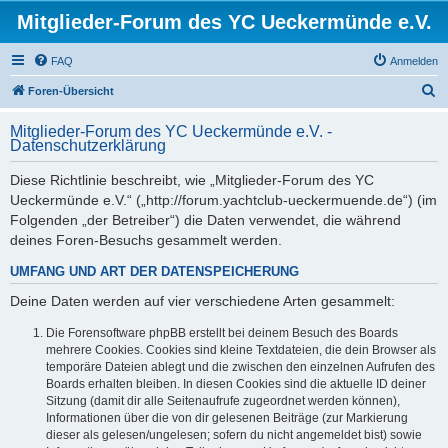
Mitglieder-Forum des YC Ueckermünde e.V.
FAQ
Anmelden
S
Foren-Übersicht
u
Mitglieder-Forum des YC Ueckermünde e.V. -
c
Datenschutzerklärung
h
Diese Richtlinie beschreibt, wie „Mitglieder-Forum des YC
e
Ueckermünde e.V.“ („http://forum.yachtclub-ueckermuende.de“) (im
Folgenden „der Betreiber“) die Daten verwendet, die während
deines Foren-Besuchs gesammelt werden.
UMFANG UND ART DER DATENSPEICHERUNG
Deine Daten werden auf vier verschiedene Arten gesammelt:
Die Forensoftware phpBB erstellt bei deinem Besuch des Boards
mehrere Cookies. Cookies sind kleine Textdateien, die dein Browser als
temporäre Dateien ablegt und die zwischen den einzelnen Aufrufen des
Boards erhalten bleiben. In diesen Cookies sind die aktuelle ID deiner
Sitzung (damit dir alle Seitenaufrufe zugeordnet werden können),
Informationen über die von dir gelesenen Beiträge (zur Markierung
dieser als gelesen/ungelesen; sofern du nicht angemeldet bist) sowie