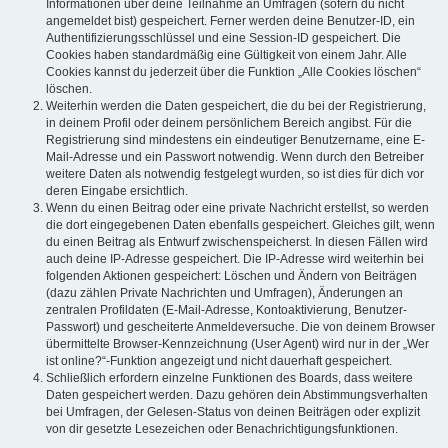
Informationen über deine Teilnahme an Umfragen (sofern du nicht
angemeldet bist) gespeichert. Ferner werden deine Benutzer-ID, ein
Authentifizierungsschlüssel und eine Session-ID gespeichert. Die
Cookies haben standardmäßig eine Gültigkeit von einem Jahr. Alle
Cookies kannst du jederzeit über die Funktion „Alle Cookies löschen“
löschen.
Weiterhin werden die Daten gespeichert, die du bei der Registrierung,
in deinem Profil oder deinem persönlichem Bereich angibst. Für die
Registrierung sind mindestens ein eindeutiger Benutzername, eine E-
Mail-Adresse und ein Passwort notwendig. Wenn durch den Betreiber
weitere Daten als notwendig festgelegt wurden, so ist dies für dich vor
deren Eingabe ersichtlich.
Wenn du einen Beitrag oder eine private Nachricht erstellst, so werden
die dort eingegebenen Daten ebenfalls gespeichert. Gleiches gilt, wenn
du einen Beitrag als Entwurf zwischenspeicherst. In diesen Fällen wird
auch deine IP-Adresse gespeichert. Die IP-Adresse wird weiterhin bei
folgenden Aktionen gespeichert: Löschen und Ändern von Beiträgen
(dazu zählen Private Nachrichten und Umfragen), Änderungen an
zentralen Profildaten (E-Mail-Adresse, Kontoaktivierung, Benutzer-
Passwort) und gescheiterte Anmeldeversuche. Die von deinem Browser
übermittelte Browser-Kennzeichnung (User Agent) wird nur in der „Wer
ist online?“-Funktion angezeigt und nicht dauerhaft gespeichert.
Schließlich erfordern einzelne Funktionen des Boards, dass weitere
Daten gespeichert werden. Dazu gehören dein Abstimmungsverhalten
bei Umfragen, der Gelesen-Status von deinen Beiträgen oder explizit
von dir gesetzte Lesezeichen oder Benachrichtigungsfunktionen.