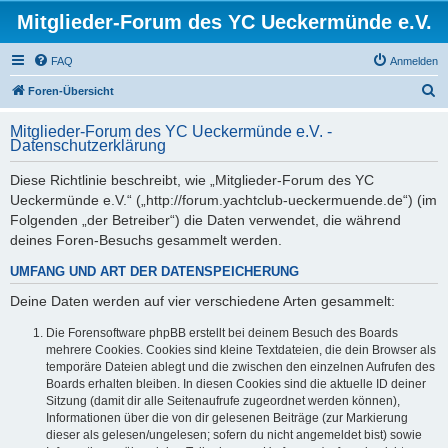
Mitglieder-Forum des YC Ueckermünde e.V.
FAQ
Anmelden
S
Foren-Übersicht
u
Mitglieder-Forum des YC Ueckermünde e.V. -
c
Datenschutzerklärung
h
Diese Richtlinie beschreibt, wie „Mitglieder-Forum des YC
e
Ueckermünde e.V.“ („http://forum.yachtclub-ueckermuende.de“) (im
Folgenden „der Betreiber“) die Daten verwendet, die während
deines Foren-Besuchs gesammelt werden.
UMFANG UND ART DER DATENSPEICHERUNG
Deine Daten werden auf vier verschiedene Arten gesammelt:
Die Forensoftware phpBB erstellt bei deinem Besuch des Boards
mehrere Cookies. Cookies sind kleine Textdateien, die dein Browser als
temporäre Dateien ablegt und die zwischen den einzelnen Aufrufen des
Boards erhalten bleiben. In diesen Cookies sind die aktuelle ID deiner
Sitzung (damit dir alle Seitenaufrufe zugeordnet werden können),
Informationen über die von dir gelesenen Beiträge (zur Markierung
dieser als gelesen/ungelesen; sofern du nicht angemeldet bist) sowie