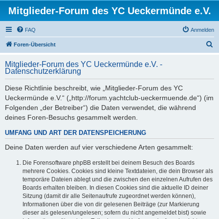
Mitglieder-Forum des YC Ueckermünde e.V.
FAQ
Anmelden
S
Foren-Übersicht
u
Mitglieder-Forum des YC Ueckermünde e.V. -
c
Datenschutzerklärung
h
Diese Richtlinie beschreibt, wie „Mitglieder-Forum des YC
e
Ueckermünde e.V.“ („http://forum.yachtclub-ueckermuende.de“) (im
Folgenden „der Betreiber“) die Daten verwendet, die während
deines Foren-Besuchs gesammelt werden.
UMFANG UND ART DER DATENSPEICHERUNG
Deine Daten werden auf vier verschiedene Arten gesammelt:
Die Forensoftware phpBB erstellt bei deinem Besuch des Boards
mehrere Cookies. Cookies sind kleine Textdateien, die dein Browser als
temporäre Dateien ablegt und die zwischen den einzelnen Aufrufen des
Boards erhalten bleiben. In diesen Cookies sind die aktuelle ID deiner
Sitzung (damit dir alle Seitenaufrufe zugeordnet werden können),
Informationen über die von dir gelesenen Beiträge (zur Markierung
dieser als gelesen/ungelesen; sofern du nicht angemeldet bist) sowie