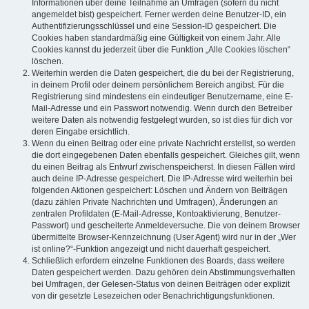
Informationen über deine Teilnahme an Umfragen (sofern du nicht
angemeldet bist) gespeichert. Ferner werden deine Benutzer-ID, ein
Authentifizierungsschlüssel und eine Session-ID gespeichert. Die
Cookies haben standardmäßig eine Gültigkeit von einem Jahr. Alle
Cookies kannst du jederzeit über die Funktion „Alle Cookies löschen“
löschen.
Weiterhin werden die Daten gespeichert, die du bei der Registrierung,
in deinem Profil oder deinem persönlichem Bereich angibst. Für die
Registrierung sind mindestens ein eindeutiger Benutzername, eine E-
Mail-Adresse und ein Passwort notwendig. Wenn durch den Betreiber
weitere Daten als notwendig festgelegt wurden, so ist dies für dich vor
deren Eingabe ersichtlich.
Wenn du einen Beitrag oder eine private Nachricht erstellst, so werden
die dort eingegebenen Daten ebenfalls gespeichert. Gleiches gilt, wenn
du einen Beitrag als Entwurf zwischenspeicherst. In diesen Fällen wird
auch deine IP-Adresse gespeichert. Die IP-Adresse wird weiterhin bei
folgenden Aktionen gespeichert: Löschen und Ändern von Beiträgen
(dazu zählen Private Nachrichten und Umfragen), Änderungen an
zentralen Profildaten (E-Mail-Adresse, Kontoaktivierung, Benutzer-
Passwort) und gescheiterte Anmeldeversuche. Die von deinem Browser
übermittelte Browser-Kennzeichnung (User Agent) wird nur in der „Wer
ist online?“-Funktion angezeigt und nicht dauerhaft gespeichert.
Schließlich erfordern einzelne Funktionen des Boards, dass weitere
Daten gespeichert werden. Dazu gehören dein Abstimmungsverhalten
bei Umfragen, der Gelesen-Status von deinen Beiträgen oder explizit
von dir gesetzte Lesezeichen oder Benachrichtigungsfunktionen.