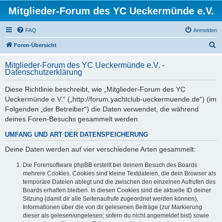
Mitglieder-Forum des YC Ueckermünde e.V.
FAQ
Anmelden
S
Foren-Übersicht
u
Mitglieder-Forum des YC Ueckermünde e.V. -
c
Datenschutzerklärung
h
Diese Richtlinie beschreibt, wie „Mitglieder-Forum des YC
e
Ueckermünde e.V.“ („http://forum.yachtclub-ueckermuende.de“) (im
Folgenden „der Betreiber“) die Daten verwendet, die während
deines Foren-Besuchs gesammelt werden.
UMFANG UND ART DER DATENSPEICHERUNG
Deine Daten werden auf vier verschiedene Arten gesammelt:
Die Forensoftware phpBB erstellt bei deinem Besuch des Boards
mehrere Cookies. Cookies sind kleine Textdateien, die dein Browser als
temporäre Dateien ablegt und die zwischen den einzelnen Aufrufen des
Boards erhalten bleiben. In diesen Cookies sind die aktuelle ID deiner
Sitzung (damit dir alle Seitenaufrufe zugeordnet werden können),
Informationen über die von dir gelesenen Beiträge (zur Markierung
dieser als gelesen/ungelesen; sofern du nicht angemeldet bist) sowie