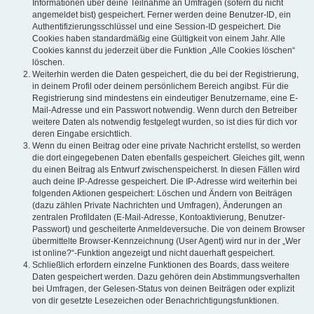
Informationen über deine Teilnahme an Umfragen (sofern du nicht
angemeldet bist) gespeichert. Ferner werden deine Benutzer-ID, ein
Authentifizierungsschlüssel und eine Session-ID gespeichert. Die
Cookies haben standardmäßig eine Gültigkeit von einem Jahr. Alle
Cookies kannst du jederzeit über die Funktion „Alle Cookies löschen“
löschen.
Weiterhin werden die Daten gespeichert, die du bei der Registrierung,
in deinem Profil oder deinem persönlichem Bereich angibst. Für die
Registrierung sind mindestens ein eindeutiger Benutzername, eine E-
Mail-Adresse und ein Passwort notwendig. Wenn durch den Betreiber
weitere Daten als notwendig festgelegt wurden, so ist dies für dich vor
deren Eingabe ersichtlich.
Wenn du einen Beitrag oder eine private Nachricht erstellst, so werden
die dort eingegebenen Daten ebenfalls gespeichert. Gleiches gilt, wenn
du einen Beitrag als Entwurf zwischenspeicherst. In diesen Fällen wird
auch deine IP-Adresse gespeichert. Die IP-Adresse wird weiterhin bei
folgenden Aktionen gespeichert: Löschen und Ändern von Beiträgen
(dazu zählen Private Nachrichten und Umfragen), Änderungen an
zentralen Profildaten (E-Mail-Adresse, Kontoaktivierung, Benutzer-
Passwort) und gescheiterte Anmeldeversuche. Die von deinem Browser
übermittelte Browser-Kennzeichnung (User Agent) wird nur in der „Wer
ist online?“-Funktion angezeigt und nicht dauerhaft gespeichert.
Schließlich erfordern einzelne Funktionen des Boards, dass weitere
Daten gespeichert werden. Dazu gehören dein Abstimmungsverhalten
bei Umfragen, der Gelesen-Status von deinen Beiträgen oder explizit
von dir gesetzte Lesezeichen oder Benachrichtigungsfunktionen.