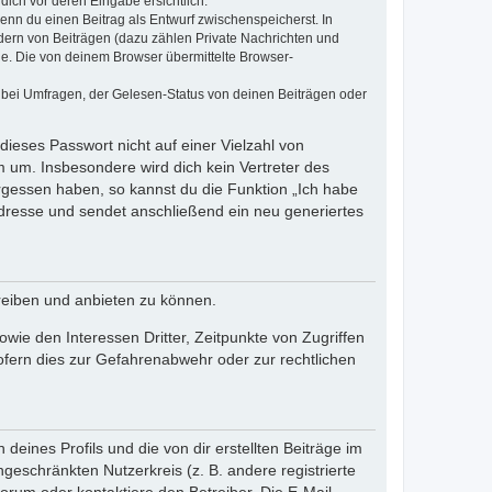
dich vor deren Eingabe ersichtlich.
wenn du einen Beitrag als Entwurf zwischenspeicherst. In
dern von Beiträgen (dazu zählen Private Nachrichten und
e. Die von deinem Browser übermittelte Browser-
 bei Umfragen, der Gelesen-Status von deinen Beiträgen oder
dieses Passwort nicht auf einer Vielzahl von
 um. Insbesondere wird dich kein Vertreter des
ergessen haben, so kannst du die Funktion „Ich habe
resse und sendet anschließend ein neu generiertes
reiben und anbieten zu können.
ie den Interessen Dritter, Zeitpunkte von Zugriffen
fern dies zur Gefahrenabwehr oder zur rechtlichen
eines Profils und die von dir erstellten Beiträge im
ngeschränkten Nutzerkreis (z. B. andere registrierte