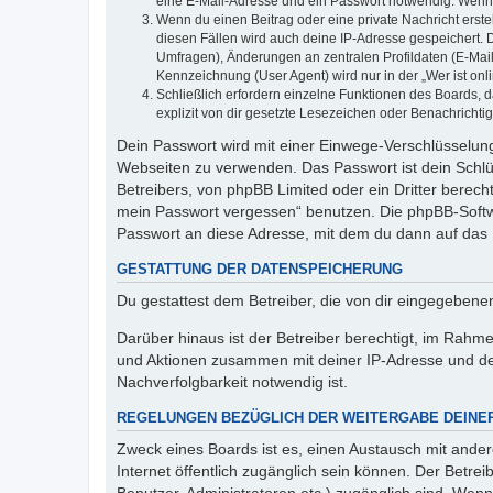
eine E-Mail-Adresse und ein Passwort notwendig. Wenn du
Wenn du einen Beitrag oder eine private Nachricht erste
diesen Fällen wird auch deine IP-Adresse gespeichert. 
Umfragen), Änderungen an zentralen Profildaten (E-Mai
Kennzeichnung (User Agent) wird nur in der „Wer ist onl
Schließlich erfordern einzelne Funktionen des Boards,
explizit von dir gesetzte Lesezeichen oder Benachrichti
Dein Passwort wird mit einer Einwege-Verschlüsselung 
Webseiten zu verwenden. Das Passwort ist dein Schlü
Betreibers, von phpBB Limited oder ein Dritter berec
mein Passwort vergessen“ benutzen. Die phpBB-Softw
Passwort an diese Adresse, mit dem du dann auf das 
GESTATTUNG DER DATENSPEICHERUNG
Du gestattest dem Betreiber, die von dir eingegeben
Darüber hinaus ist der Betreiber berechtigt, im Rahm
und Aktionen zusammen mit deiner IP-Adresse und de
Nachverfolgbarkeit notwendig ist.
REGELUNGEN BEZÜGLICH DER WEITERGABE DEINE
Zweck eines Boards ist es, einen Austausch mit andere
Internet öffentlich zugänglich sein können. Der Betrei