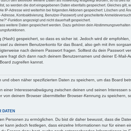
rch den Betreiber weitere Daten als notwendig festgelegt wurden, so ist dies für 
llst, so werden die dort eingegebenen Daten ebenfalls gespeichert. Gleiches gilt, 
Die IP-Adresse wird weiterhin bei folgenden Aktionen gespeichert: Löschen und Än
l-Adresse, Kontoaktivierung, Benutzer-Passwort) und gescheiterte Anmeldeversuch
ine?“-Funktion angezeigt und nicht dauerhaft gespeichert.
 dass weitere Daten gespeichert werden. Dazu gehören dein Abstimmungsverhalten
gungsfunktionen.
(Hash) gespeichert, so dass es sicher ist. Jedoch wird dir empfohlen, 
ssel zu deinem Benutzerkonto für das Board, also geh mit ihm sorgsam
htigterweise nach deinem Passwort fragen. Solltest du dein Passwort v
are fragt dich dann nach deinem Benutzernamen und deiner E-Mail-Ad
Board zugreifen kannst.
en und oben näher spezifizierten Daten zu speichern, um das Board bet
en einer Interessenabwägung zwischen deinen und seinen Interessen sow
r von deinem Browser übermittelter Browser-Kennung zu speichern, so
R DATEN
n Personen zu ermöglichen. Du bist dir daher bewusst, dass die Daten d
ber kann jedoch festlegen, dass einzelne Informationen nur für einen ei