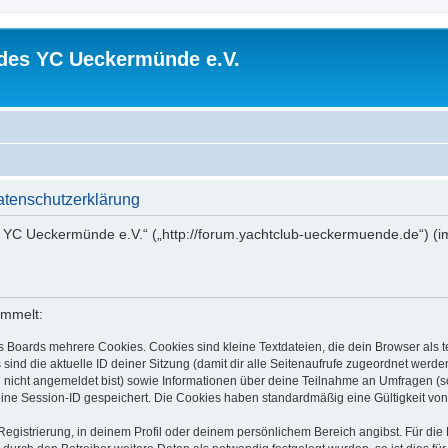
 des YC Ueckermünde e.V.
atenschutzerklärung
es YC Ueckermünde e.V.“ („http://forum.yachtclub-ueckermuende.de“) (i
ammelt:
s Boards mehrere Cookies. Cookies sind kleine Textdateien, die dein Browser als
 sind die aktuelle ID deiner Sitzung (damit dir alle Seitenaufrufe zugeordnet werd
u nicht angemeldet bist) sowie Informationen über deine Teilnahme an Umfragen (s
eine Session-ID gespeichert. Die Cookies haben standardmäßig eine Gültigkeit von 
Registrierung, in deinem Profil oder deinem persönlichem Bereich angibst. Für di