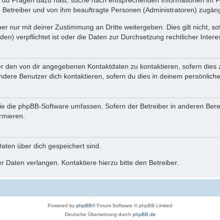
n du Fragen dazu hast, suche nach entsprechenden Informationen im Fo
n Betreiber und von ihm beauftragte Personen (Administratoren) zugäng
r nur mit deiner Zustimmung an Dritte weitergeben. Dies gilt nicht, s
n) verpflichtet ist oder die Daten zur Durchsetzung rechtlicher Interes
er den von dir angegebenen Kontaktdaten zu kontaktieren, sofern dies 
andere Benutzer dich kontaktieren, sofern du dies in deinem persönliche
, die die phpBB-Software umfassen. Sofern der Betreiber in anderen Be
ormieren.
 Daten über dich gespeichert sind.
 Daten verlangen. Kontaktiere hierzu bitte den Betreiber.
Powered by
phpBB
® Forum Software © phpBB Limited
Deutsche Übersetzung durch
phpBB.de