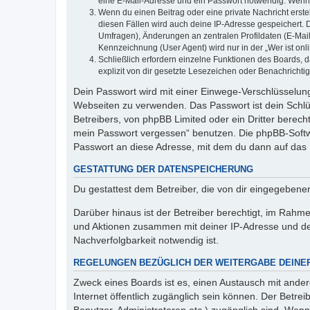
eine E-Mail-Adresse und ein Passwort notwendig. Wenn du
Wenn du einen Beitrag oder eine private Nachricht erste
diesen Fällen wird auch deine IP-Adresse gespeichert. 
Umfragen), Änderungen an zentralen Profildaten (E-Mai
Kennzeichnung (User Agent) wird nur in der „Wer ist onl
Schließlich erfordern einzelne Funktionen des Boards,
explizit von dir gesetzte Lesezeichen oder Benachrichti
Dein Passwort wird mit einer Einwege-Verschlüsselung 
Webseiten zu verwenden. Das Passwort ist dein Schlü
Betreibers, von phpBB Limited oder ein Dritter berec
mein Passwort vergessen“ benutzen. Die phpBB-Softw
Passwort an diese Adresse, mit dem du dann auf das 
GESTATTUNG DER DATENSPEICHERUNG
Du gestattest dem Betreiber, die von dir eingegeben
Darüber hinaus ist der Betreiber berechtigt, im Rahm
und Aktionen zusammen mit deiner IP-Adresse und de
Nachverfolgbarkeit notwendig ist.
REGELUNGEN BEZÜGLICH DER WEITERGABE DEINE
Zweck eines Boards ist es, einen Austausch mit andere
Internet öffentlich zugänglich sein können. Der Betrei