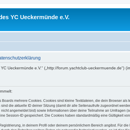
 des YC Ueckermünde e.V.
atenschutzerklärung
es YC Ueckermünde e.V.“ („http://forum.yachtclub-ueckermuende.de“) (i
ammelt:
s Boards mehrere Cookies. Cookies sind kleine Textdateien, die dein Browser als
 sind die aktuelle ID deiner Sitzung (damit dir alle Seitenaufrufe zugeordnet werd
u nicht angemeldet bist) sowie Informationen über deine Teilnahme an Umfragen (s
eine Session-ID gespeichert. Die Cookies haben standardmäßig eine Gültigkeit von 
Registrierung, in deinem Profil oder deinem persönlichem Bereich angibst. Für di