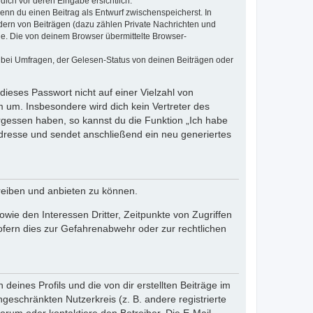
dich vor deren Eingabe ersichtlich.
wenn du einen Beitrag als Entwurf zwischenspeicherst. In
dern von Beiträgen (dazu zählen Private Nachrichten und
e. Die von deinem Browser übermittelte Browser-
 bei Umfragen, der Gelesen-Status von deinen Beiträgen oder
dieses Passwort nicht auf einer Vielzahl von
 um. Insbesondere wird dich kein Vertreter des
ergessen haben, so kannst du die Funktion „Ich habe
resse und sendet anschließend ein neu generiertes
reiben und anbieten zu können.
ie den Interessen Dritter, Zeitpunkte von Zugriffen
fern dies zur Gefahrenabwehr oder zur rechtlichen
eines Profils und die von dir erstellten Beiträge im
ngeschränkten Nutzerkreis (z. B. andere registrierte