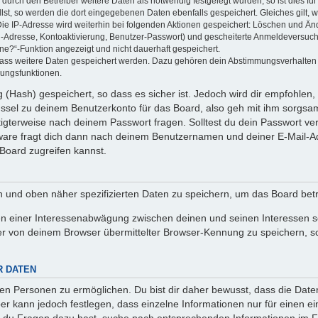
rch den Betreiber weitere Daten als notwendig festgelegt wurden, so ist dies für 
llst, so werden die dort eingegebenen Daten ebenfalls gespeichert. Gleiches gilt, 
Die IP-Adresse wird weiterhin bei folgenden Aktionen gespeichert: Löschen und Än
l-Adresse, Kontoaktivierung, Benutzer-Passwort) und gescheiterte Anmeldeversuch
ine?“-Funktion angezeigt und nicht dauerhaft gespeichert.
 dass weitere Daten gespeichert werden. Dazu gehören dein Abstimmungsverhalten
gungsfunktionen.
(Hash) gespeichert, so dass es sicher ist. Jedoch wird dir empfohlen, 
ssel zu deinem Benutzerkonto für das Board, also geh mit ihm sorgsam
htigterweise nach deinem Passwort fragen. Solltest du dein Passwort v
are fragt dich dann nach deinem Benutzernamen und deiner E-Mail-Ad
Board zugreifen kannst.
en und oben näher spezifizierten Daten zu speichern, um das Board bet
en einer Interessenabwägung zwischen deinen und seinen Interessen sow
r von deinem Browser übermittelter Browser-Kennung zu speichern, so
R DATEN
n Personen zu ermöglichen. Du bist dir daher bewusst, dass die Daten d
ber kann jedoch festlegen, dass einzelne Informationen nur für einen ei