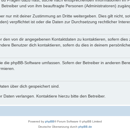
n du Fragen dazu hast, suche nach entsprechenden Informationen im Fo
n Betreiber und von ihm beauftragte Personen (Administratoren) zugäng
r nur mit deiner Zustimmung an Dritte weitergeben. Dies gilt nicht, s
n) verpflichtet ist oder die Daten zur Durchsetzung rechtlicher Interes
er den von dir angegebenen Kontaktdaten zu kontaktieren, sofern dies 
andere Benutzer dich kontaktieren, sofern du dies in deinem persönliche
, die die phpBB-Software umfassen. Sofern der Betreiber in anderen Be
ormieren.
 Daten über dich gespeichert sind.
 Daten verlangen. Kontaktiere hierzu bitte den Betreiber.
Powered by
phpBB
® Forum Software © phpBB Limited
Deutsche Übersetzung durch
phpBB.de