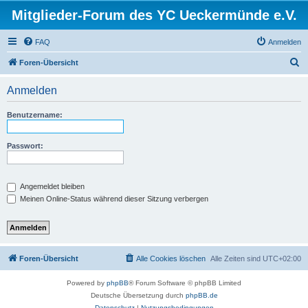
Mitglieder-Forum des YC Ueckermünde e.V.
FAQ
Anmelden
S
Foren-Übersicht
u
Anmelden
c
h
Benutzername:
e
Passwort:
Angemeldet bleiben
Meinen Online-Status während dieser Sitzung verbergen
Foren-Übersicht
Alle Cookies löschen
Alle Zeiten sind
UTC+02:00
Powered by
phpBB
® Forum Software © phpBB Limited
Deutsche Übersetzung durch
phpBB.de
Datenschutz
|
Nutzungsbedingungen