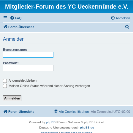
Mitglieder-Forum des YC Ueckermünde e.V.
FAQ
Anmelden
S
Foren-Übersicht
u
Anmelden
c
h
Benutzername:
e
Passwort:
Angemeldet bleiben
Meinen Online-Status während dieser Sitzung verbergen
Foren-Übersicht
Alle Cookies löschen
Alle Zeiten sind
UTC+02:00
Powered by
phpBB
® Forum Software © phpBB Limited
Deutsche Übersetzung durch
phpBB.de
Datenschutz
|
Nutzungsbedingungen