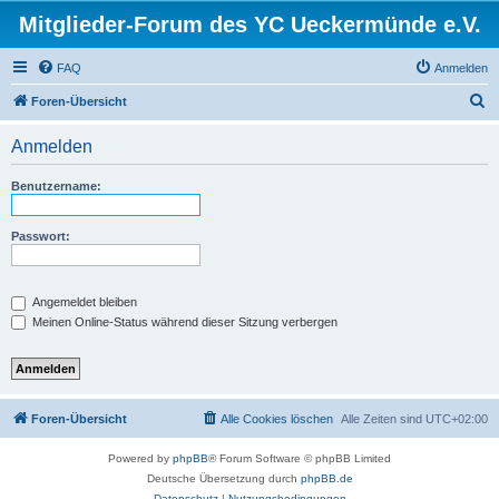
Mitglieder-Forum des YC Ueckermünde e.V.
FAQ
Anmelden
S
Foren-Übersicht
u
Anmelden
c
h
Benutzername:
e
Passwort:
Angemeldet bleiben
Meinen Online-Status während dieser Sitzung verbergen
Foren-Übersicht
Alle Cookies löschen
Alle Zeiten sind
UTC+02:00
Powered by
phpBB
® Forum Software © phpBB Limited
Deutsche Übersetzung durch
phpBB.de
Datenschutz
|
Nutzungsbedingungen