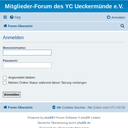
Mitglieder-Forum des YC Ueckermünde e.V.
FAQ
Anmelden
S
Foren-Übersicht
u
Anmelden
c
h
Benutzername:
e
Passwort:
Angemeldet bleiben
Meinen Online-Status während dieser Sitzung verbergen
Foren-Übersicht
Alle Cookies löschen
Alle Zeiten sind
UTC+02:00
Powered by
phpBB
® Forum Software © phpBB Limited
Deutsche Übersetzung durch
phpBB.de
Datenschutz
|
Nutzungsbedingungen