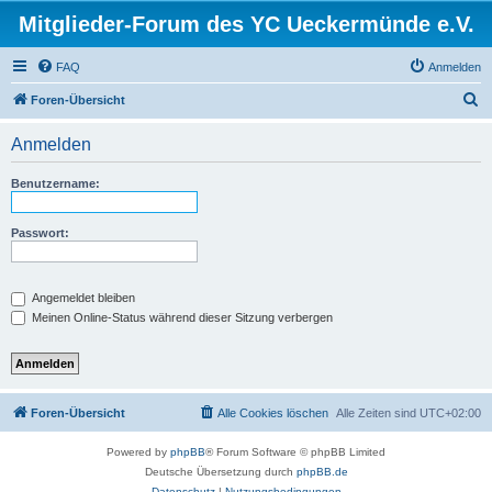
Mitglieder-Forum des YC Ueckermünde e.V.
FAQ
Anmelden
S
Foren-Übersicht
u
Anmelden
c
h
Benutzername:
e
Passwort:
Angemeldet bleiben
Meinen Online-Status während dieser Sitzung verbergen
Foren-Übersicht
Alle Cookies löschen
Alle Zeiten sind
UTC+02:00
Powered by
phpBB
® Forum Software © phpBB Limited
Deutsche Übersetzung durch
phpBB.de
Datenschutz
|
Nutzungsbedingungen