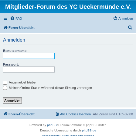
Mitglieder-Forum des YC Ueckermünde e.V.
FAQ
Anmelden
S
Foren-Übersicht
u
Anmelden
c
h
Benutzername:
e
Passwort:
Angemeldet bleiben
Meinen Online-Status während dieser Sitzung verbergen
Foren-Übersicht
Alle Cookies löschen
Alle Zeiten sind
UTC+02:00
Powered by
phpBB
® Forum Software © phpBB Limited
Deutsche Übersetzung durch
phpBB.de
Datenschutz
|
Nutzungsbedingungen