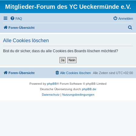
Mitglieder-Forum des YC Ueckermünde e.V.
FAQ
Anmelden
S
Foren-Übersicht
u
Alle Cookies löschen
c
h
Bist du dir sicher, dass du alle Cookies des Boards löschen möchtest?
e
Foren-Übersicht
Alle Cookies löschen
Alle Zeiten sind
UTC+02:00
Powered by
phpBB
® Forum Software © phpBB Limited
Deutsche Übersetzung durch
phpBB.de
Datenschutz
|
Nutzungsbedingungen