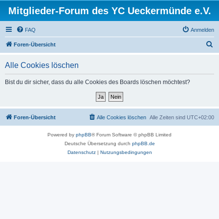
Mitglieder-Forum des YC Ueckermünde e.V.
FAQ
Anmelden
S
Foren-Übersicht
u
Alle Cookies löschen
c
h
Bist du dir sicher, dass du alle Cookies des Boards löschen möchtest?
e
Foren-Übersicht
Alle Cookies löschen
Alle Zeiten sind
UTC+02:00
Powered by
phpBB
® Forum Software © phpBB Limited
Deutsche Übersetzung durch
phpBB.de
Datenschutz
|
Nutzungsbedingungen