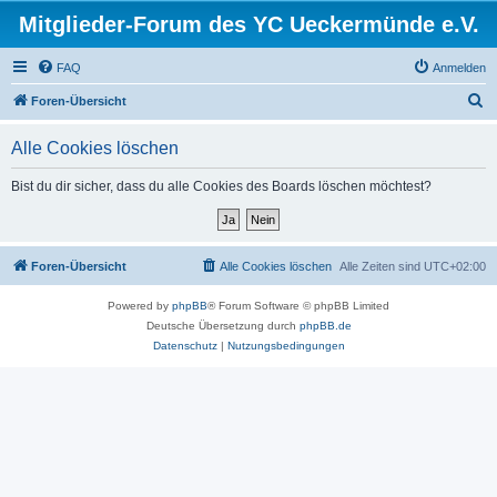
Mitglieder-Forum des YC Ueckermünde e.V.
FAQ
Anmelden
S
Foren-Übersicht
u
Alle Cookies löschen
c
h
Bist du dir sicher, dass du alle Cookies des Boards löschen möchtest?
e
Foren-Übersicht
Alle Cookies löschen
Alle Zeiten sind
UTC+02:00
Powered by
phpBB
® Forum Software © phpBB Limited
Deutsche Übersetzung durch
phpBB.de
Datenschutz
|
Nutzungsbedingungen