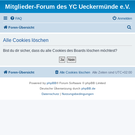
Mitglieder-Forum des YC Ueckermünde e.V.
FAQ
Anmelden
S
Foren-Übersicht
u
Alle Cookies löschen
c
h
Bist du dir sicher, dass du alle Cookies des Boards löschen möchtest?
e
Foren-Übersicht
Alle Cookies löschen
Alle Zeiten sind
UTC+02:00
Powered by
phpBB
® Forum Software © phpBB Limited
Deutsche Übersetzung durch
phpBB.de
Datenschutz
|
Nutzungsbedingungen