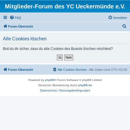
Mitglieder-Forum des YC Ueckermünde e.V.
FAQ
Anmelden
S
Foren-Übersicht
u
Alle Cookies löschen
c
h
Bist du dir sicher, dass du alle Cookies des Boards löschen möchtest?
e
Foren-Übersicht
Alle Cookies löschen
Alle Zeiten sind
UTC+02:00
Powered by
phpBB
® Forum Software © phpBB Limited
Deutsche Übersetzung durch
phpBB.de
Datenschutz
|
Nutzungsbedingungen