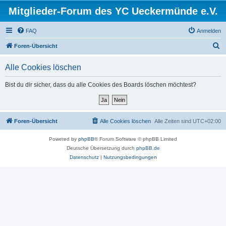
Mitglieder-Forum des YC Ueckermünde e.V.
FAQ
Anmelden
S
Foren-Übersicht
u
Alle Cookies löschen
c
h
Bist du dir sicher, dass du alle Cookies des Boards löschen möchtest?
e
Foren-Übersicht
Alle Cookies löschen
Alle Zeiten sind
UTC+02:00
Powered by
phpBB
® Forum Software © phpBB Limited
Deutsche Übersetzung durch
phpBB.de
Datenschutz
|
Nutzungsbedingungen