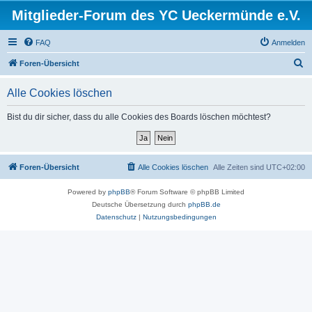
Mitglieder-Forum des YC Ueckermünde e.V.
FAQ
Anmelden
S
Foren-Übersicht
u
Alle Cookies löschen
c
h
Bist du dir sicher, dass du alle Cookies des Boards löschen möchtest?
e
Foren-Übersicht
Alle Cookies löschen
Alle Zeiten sind
UTC+02:00
Powered by
phpBB
® Forum Software © phpBB Limited
Deutsche Übersetzung durch
phpBB.de
Datenschutz
|
Nutzungsbedingungen